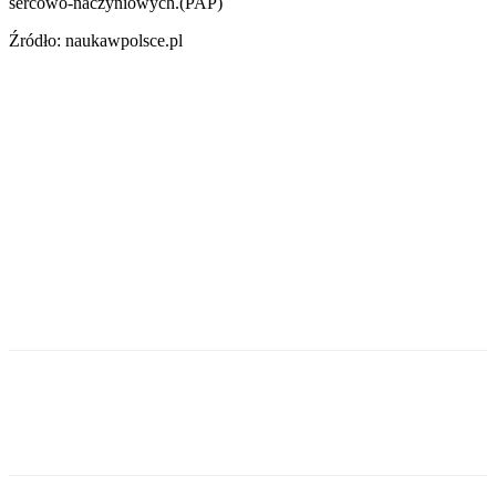
sercowo-naczyniowych.(PAP)
Źródło: naukawpolsce.pl