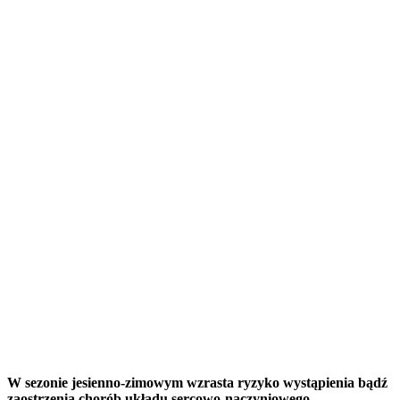
W sezonie jesienno-zimowym wzrasta ryzyko wystąpienia bądź
zaostrzenia chorób układu sercowo-naczyniowego –