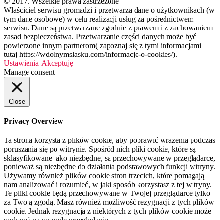
© 2017. Wszelkie prawa zastrzeżone
Właściciel serwisu gromadzi i przetwarza dane o użytkownikach (w
tym dane osobowe) w celu realizacji usług za pośrednictwem
serwisu. Dane są przetwarzane zgodnie z prawem i z zachowaniem
zasad bezpieczeństwa. Przetwarzanie części danych może być
powierzone innym partnerom( zapoznaj się z tymi informacjami
tutaj https://wdolnymslasku.com/informacje-o-cookies/).
Ustawienia
Akceptuję
Manage consent
Close
Privacy Overview
Ta strona korzysta z plików cookie, aby poprawić wrażenia podczas
poruszania się po witrynie. Spośród nich pliki cookie, które są
sklasyfikowane jako niezbędne, są przechowywane w przeglądarce,
ponieważ są niezbędne do działania podstawowych funkcji witryny.
Używamy również plików cookie stron trzecich, które pomagają
nam analizować i rozumieć, w jaki sposób korzystasz z tej witryny.
Te pliki cookie będą przechowywane w Twojej przeglądarce tylko
za Twoją zgodą. Masz również możliwość rezygnacji z tych plików
cookie. Jednak rezygnacja z niektórych z tych plików cookie może
wpłynąć na wygodę przeglądania.