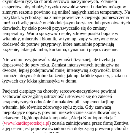
czynnikiem ryzyka chorób sercowo-naczyniowych. Zdaniem
ekspertów, aby obniżyć ryzyko zawałów serca i udarów mózgu w
zimnym sezonie powinno się unikać nagłych zmian temperatury. Na
przykład, wychodząc na zimne powietrze z ciepłego pomieszczenia
można chwilę postać w chłodniejszym korytarzu lub przy otwartych
drzwiach, by ciało powoli przyzwyczaiło się do zmiany
temperatury. Warto spożywać ciepłe, zdrowe posiłki bogate w
witaminy, minerały i błonnik, w tym np. zupy warzywne oraz
dodawać do potraw przyprawy, które naturalnie poprawiają
krążenie, takie jak imbir, kurkuma, cynamon i pieprz cayenne.
Nie wolno rezygnować z aktywności fizycznej, ale trzeba ją
dopasować do pory roku. Zamiast intensywnych treningów na
dworze, lepiej podejmować mniej intensywną aktywność, która
pomoże utrzymać dobre krążenie, jak np. krótkie spacery, jazda na
łyżwach czy lekka gimnastyka w domu.
Pacjenci cierpiący na choroby sercowo-naczyniowe powinni
zachować szczególną ostrożność i stosować się do zaleceń
terapeutycznych odnośnie farmakoterapii i suplementacji np.
witamin, jak również zdrowego stylu życia. Gdy zauważą
niepokojące objawy, powinni niezwłocznie skonsultować się z
lekarzem. Ogólnopolska kampania „Akcja Kardioprotekcja”
(
www.kardioprotekcja.pl
) została zainicjowana przez firmę Zentiva,
a jej celem jest poprawa świadomości dotyczącej prewencji chorób