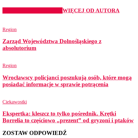
PODOBNE ARTYKUŁY
WIĘCEJ OD AUTORA
Region
Zarząd Województwa Dolnośląskiego z
absolutorium
Region
Wrocławscy policjanci poszukują osób, które mogą
posiadać informacje w sprawie potrącenia
Ciekawostki
Ekspertka: kleszcz to tylko pośrednik. Krętki
Borrelia to częściowo „prezent” od gryzoni i ptaków
ZOSTAW ODPOWIEDŹ