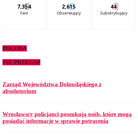
7,354
2,615
44
Fani
Obserwujący
Subskrybujący
POGODA
NIE PRZEGAP
Zarząd Województwa Dolnośląskiego z
absolutorium
Wrocławscy policjanci poszukują osób, które mogą
posiadać informacje w sprawie potrącenia