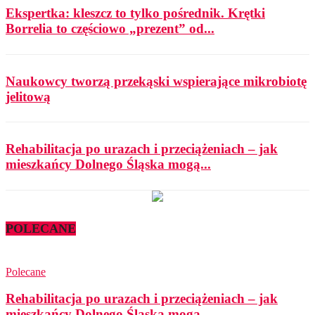
Ekspertka: kleszcz to tylko pośrednik. Krętki
Borrelia to częściowo „prezent” od...
Naukowcy tworzą przekąski wspierające mikrobiotę
jelitową
Rehabilitacja po urazach i przeciążeniach – jak
mieszkańcy Dolnego Śląska mogą...
POLECANE
Polecane
Rehabilitacja po urazach i przeciążeniach – jak
mieszkańcy Dolnego Śląska mogą...