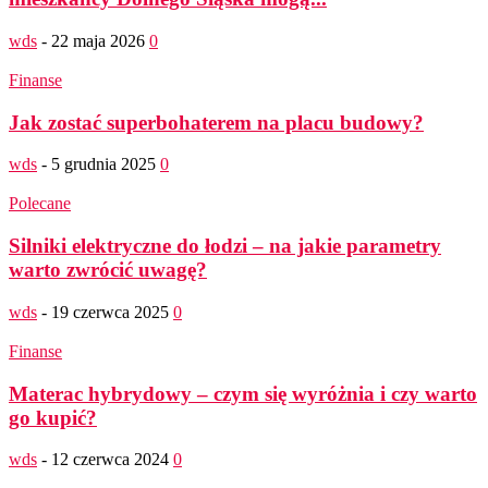
wds
-
22 maja 2026
0
Finanse
Jak zostać superbohaterem na placu budowy?
wds
-
5 grudnia 2025
0
Polecane
Silniki elektryczne do łodzi – na jakie parametry
warto zwrócić uwagę?
wds
-
19 czerwca 2025
0
Finanse
Materac hybrydowy – czym się wyróżnia i czy warto
go kupić?
wds
-
12 czerwca 2024
0