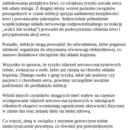
zablokowania przepływu krwi, co zwiększa ryzyko zawału serca
lub udaru mózgu. Z drugiej strony wzrost poziomu związków
prozapalnych w czasie infekcji sprzyja nadmiernej krzepliwości
krwi i powstawaniu zakrzepów. Jednocześnie pobudzenie
współczulnego układu nerwowego (odpowiedzialnego za reakcję
„walcz lub uciekaj”) prowadzi do podwyższenia ciśnienia krwi i
przyspieszenia akcji serca.
Ponadto, infekcje mogą prowadzić do odwodnienia, które pogarsza
zdolność organizmu do utrzymania równowagi elektrolitowej, co
stanowi dodatkowe obciążenie dla układu krążenia.
Wszystko to sprawia, że ryzyko zdarzeń sercowo-naczyniowych
rośnie, zwłaszcza u osób, które już cierpią na choroby układu
krążenia. Dlatego osoby z grup ryzyka, takie jak seniorzy czy
pacjenci z chorobami serca, powinny szczególnie uważnie
podchodzić do profilaktyki infekcji.
Wśród innych czynników mogących mieć wpływ na częstsze
występowanie zdarzeń sercowo-naczyniowych w miesiącach
chłodnych eksperci wymieniają ograniczenie aktywności fizycznej
w zimne dni oraz zmianę diety na mniej zdrową.
Co więcej, zimą w związku z sezonem grzewczym rośnie
zanieczyszczenie powietrza, co również jest potwierdzonym