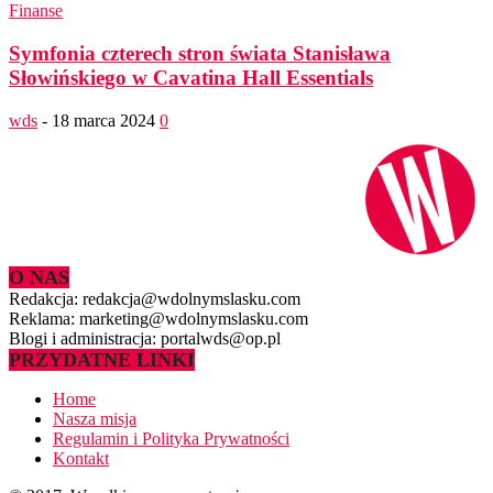
Finanse
Symfonia czterech stron świata Stanisława
Słowińskiego w Cavatina Hall Essentials
wds
-
18 marca 2024
0
O NAS
Redakcja: redakcja@wdolnymslasku.com
Reklama: marketing@wdolnymslasku.com
Blogi i administracja: portalwds@op.pl
PRZYDATNE LINKI
Home
Nasza misja
Regulamin i Polityka Prywatności
Kontakt