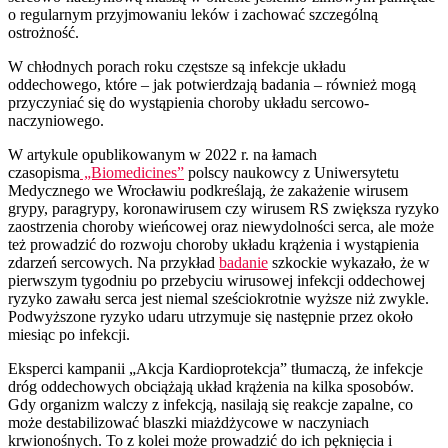
o regularnym przyjmowaniu leków i zachować szczególną
ostrożność.
W chłodnych porach roku częstsze są infekcje układu
oddechowego, które – jak potwierdzają badania – również mogą
przyczyniać się do wystąpienia choroby układu sercowo-
naczyniowego.
W artykule opublikowanym w 2022 r. na łamach
czasopisma
„Biomedicines”
polscy naukowcy z Uniwersytetu
Medycznego we Wrocławiu podkreślają, że zakażenie wirusem
grypy, paragrypy, koronawirusem czy wirusem RS zwiększa ryzyko
zaostrzenia choroby wieńcowej oraz niewydolności serca, ale może
też prowadzić do rozwoju choroby układu krążenia i wystąpienia
zdarzeń sercowych. Na przykład
badanie
szkockie wykazało, że w
pierwszym tygodniu po przebyciu wirusowej infekcji oddechowej
ryzyko zawału serca jest niemal sześciokrotnie wyższe niż zwykle.
Podwyższone ryzyko udaru utrzymuje się następnie przez około
miesiąc po infekcji.
Eksperci kampanii „Akcja Kardioprotekcja” tłumaczą, że infekcje
dróg oddechowych obciążają układ krążenia na kilka sposobów.
Gdy organizm walczy z infekcją, nasilają się reakcje zapalne, co
może destabilizować blaszki miażdżycowe w naczyniach
krwionośnych. To z kolei może prowadzić do ich pęknięcia i