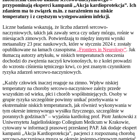
przypominają eksperci kampanii „Akcja kardioprotekcja”. Ich
zdaniem ma to związek m.in. z narażeniem na niskie
temperatury i z częstszym występowaniem infekcji.
Liczne badania wskazują, że liczba zdarzeń sercowo-
naczyniowych, takich jak zawały serca czy udary mózgu, rośnie w
miesiącach zimowych. Potwierdzają to między innymi wyniki
metaanalizy 23 prac naukowych, które w styczniu 2024 r. zostały
opublikowane na łamach czasopisma
„Frontiers in Neurology”
. Jak
tłumaczą autorzy artykułu, w niskich temperaturach otoczenia
dochodzi do zwężenia naczyń krwionośnych, to z kolei prowadzi
do wzrostu ciśnienia tętniczego krwi, co jest znanym czynnikiem
ryzyka zdarzeń sercowo-naczyniowych.
„Każdy człowiek inaczej reaguje na zimno. Wpływ niskiej
temperatury na choroby sercowo-naczyniowe zależy przede
wszystkim od wieku, płci i chorób współistniejących. Osoby w
grupie ryzyka szczególnie powinny unikać przebywania w
ekstremalnie niskich temperaturach, jak również wykonywania w
tym okresie intensywnego wysiłku fizycznego, szczególnie w
porannych godzinach” – wyjaśnia kardiolog prof. Piotr Jankowski z
Uniwersytetu Jagiellońskiego Collegium Medicum w Krakowie,
cytowany w informacji prasowej przesłanej PAP. Jak dodaje ekspert
kampanii „Akcja Kardioprotekcja”, pacjenci z rozpoznaną chorobą
sercowo-naczyniową muszą w okresie jesienno-zimowym pamiętać