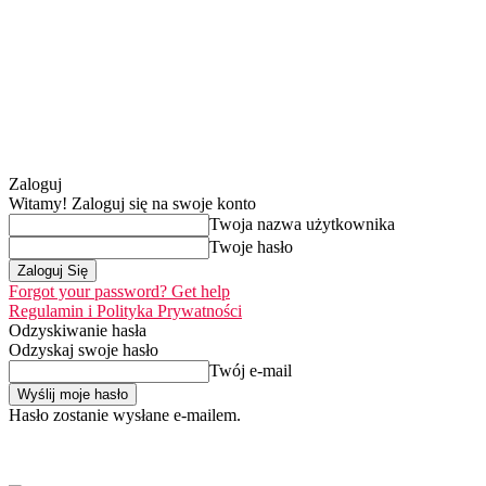
Zaloguj
Witamy! Zaloguj się na swoje konto
Twoja nazwa użytkownika
Twoje hasło
Forgot your password? Get help
Regulamin i Polityka Prywatności
Odzyskiwanie hasła
Odzyskaj swoje hasło
Twój e-mail
Hasło zostanie wysłane e-mailem.
Home
Nasza misja
sobota, 8 sierpnia 2026
Zaloguj się / Dołącz