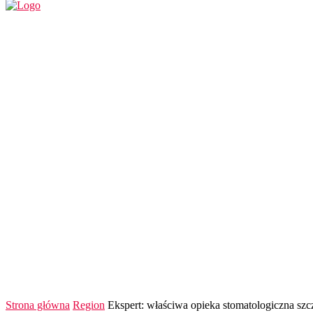
REGION
POLSKA I ŚWIAT
KULTURA
FINANS
Strona główna
Region
Ekspert: właściwa opieka stomatologiczna sz