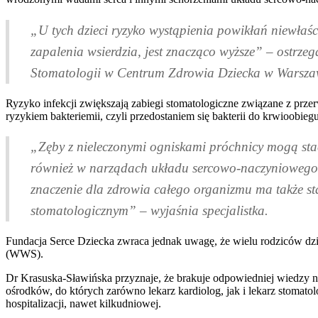
„U tych dzieci ryzyko wystąpienia powikłań niewłaśc
zapalenia wsierdzia, jest znacząco wyższe” – ostrz
Stomatologii w Centrum Zdrowia Dziecka w Warsza
Ryzyko infekcji zwiększają zabiegi stomatologiczne związane z przer
ryzykiem bakteriemii, czyli przedostaniem się bakterii do krwioob
„Zęby z nieleczonymi ogniskami próchnicy mogą stać
również w narządach układu sercowo-naczyniowego. 
znaczenie dla zdrowia całego organizmu ma także st
stomatologicznym” – wyjaśnia specjalistka.
Fundacja Serce Dziecka zwraca jednak uwagę, że wielu rodziców dzi
(WWS).
Dr Krasuska-Sławińska przyznaje, że brakuje odpowiedniej wiedzy 
ośrodków, do których zarówno lekarz kardiolog, jak i lekarz stomat
hospitalizacji, nawet kilkudniowej.