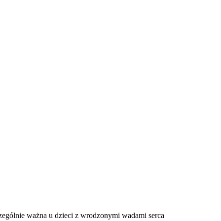
E
ZDROWIE
CIEKAWOSTKI
WIĘCEJ
czególnie ważna u dzieci z wrodzonymi wadami serca