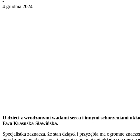
-
4 grudnia 2024
U dzieci z wrodzonymi wadami serca i innymi schorzeniami układ
Ewa Krasuska-Sławińska.
Specjalistka zaznacza, że stan dziąseł i przyzębia ma ogromne znacz
wrodzonymi wadami serca i innymi schorzeniami układu sercowo-n