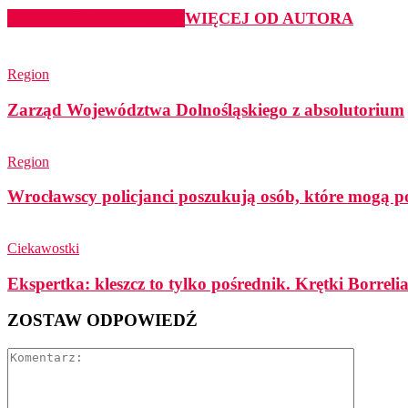
PODOBNE ARTYKUŁY
WIĘCEJ OD AUTORA
Region
Zarząd Województwa Dolnośląskiego z absolutorium
Region
Wrocławscy policjanci poszukują osób, które mogą p
Ciekawostki
Ekspertka: kleszcz to tylko pośrednik. Krętki Borreli
ZOSTAW ODPOWIEDŹ