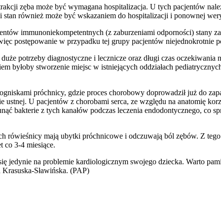
akcji zęba może być wymagana hospitalizacja. U tych pacjentów nale
ki stan również może być wskazaniem do hospitalizacji i ponownej wer
cjentów immunoniekompetentnych (z zaburzeniami odporności) stany zap
ięc postępowanie w przypadku tej grupy pacjentów niejednokrotnie po
 duże potrzeby diagnostyczne i lecznicze oraz długi czas oczekiwania n
em byłoby stworzenie miejsc w istniejących oddziałach pediatrycznyc
niskami próchnicy, gdzie proces chorobowy doprowadził już do zapale
 ustnej. U pacjentów z chorobami serca, ze względu na anatomię kor
ąć bakterie z tych kanałów podczas leczenia endodontycznego, co spra
 ich rówieśnicy mają ubytki próchnicowe i odczuwają ból zębów. Z te
t co 3-4 miesiące.
ię jedynie na problemie kardiologicznym swojego dziecka. Warto pami
wa Krasuska-Sławińska. (PAP)