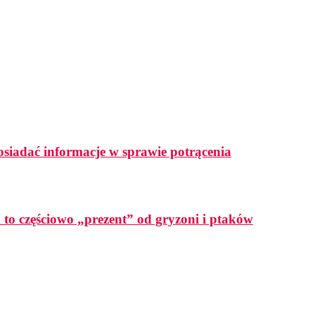
osiadać informacje w sprawie potrącenia
a to częściowo „prezent” od gryzoni i ptaków