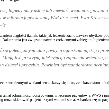
iwej higieny jamy ustnej lub niewłaściwego postępowania 
ega w informacji przekazanej PAP dr n. med. Ewa Krasuska-
wie.
waniem ciągłości tkanek, takie jak leczenie zachowawcze ubytków podd
iegu. Bakteriemia jest związana nawet z codziennymi zabiegami higie
 się potencjalnymi albo jawnymi ogniskami infekcji i pr
Mogą być przyczyną infekcyjnego zapalenia wsierdzia, a 
an dziąseł i przyzębia. Powinien być standardowo oceniany
eci z wrodzonymi wadami serca skarży się na to, że lekarze stomatol
na temat odmienności postępowania w leczeniu pacjentów z WWS i inn
olog może skierować pacjenta z tymi wadami serca. A bardzo często pac