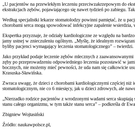
„U pacjentów na przewlekłym leczeniu przeciwzakrzepowym do ekstr
ekstrakcjach zębów, pojawiającego się nawet tydzień po zabiegu. Ta
Według specjalistki lekarze stomatolodzy powinni pamiętać, że u pa
chorobami serca mogą spowodować infekcyjne zapalenie wsierdzia, w
Ekspertka przyznaje, że odziały kardiologiczne ze względu na bardzo
jamy ustnej w znieczuleniu ogólnym. „Myślę, że idealnym rozwiązani
byliby pacjenci wymagający leczenia stomatologicznego” – twierdzi.
Jako przykład podaje leczenie zębów mlecznych z zaawansowanymi og
zęby po przeprowadzeniu odpowiedniego leczenia pozostawić w jamie
bocznych, nie możemy mieć pewności, że uda nam się całkowicie usun
Krasuska-Sławińska.
Zwraca uwagę, że dzieci z chorobami kardiologicznymi częściej niż
stomatologicznym, nie co 6 miesięcy, jak u dzieci zdrowych, ale nawe
„Nierzadko rodzice pacjentów z wrodzonymi wadami serca skupiają s
stanu całego organizmu, w tym także stanu serca” – podkreśla dr E
Zbigniew Wojtasiński
Źródło: naukawpolsce.pl,