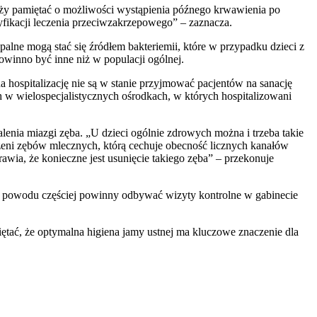
ży pamiętać o możliwości wystąpienia późnego krwawienia po
yfikacji leczenia przeciwzakrzepowego” – zaznacza.
alne mogą stać się źródłem bakteriemii, które w przypadku dzieci z
winno być inne niż w populacji ogólnej.
a hospitalizację nie są w stanie przyjmować pacjentów na sanację
h w wielospecjalistycznych ośrodkach, w których hospitalizowani
nia miazgi zęba. „U dzieci ogólnie zdrowych można i trzeba takie
zeni zębów mlecznych, którą cechuje obecność licznych kanałów
wia, że konieczne jest usunięcie takiego zęba” – przekonuje
go powodu częściej powinny odbywać wizyty kontrolne w gabinecie
ętać, że optymalna higiena jamy ustnej ma kluczowe znaczenie dla