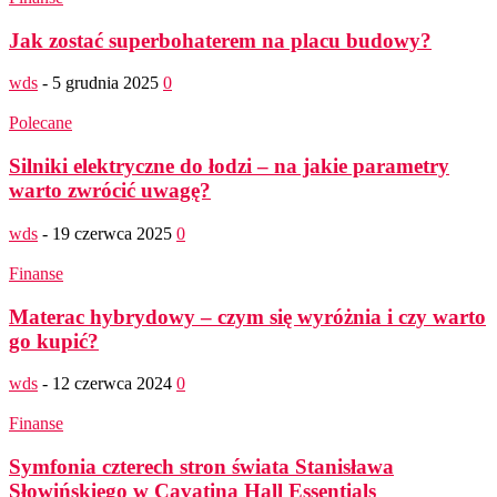
Jak zostać superbohaterem na placu budowy?
wds
-
5 grudnia 2025
0
Polecane
Silniki elektryczne do łodzi – na jakie parametry
warto zwrócić uwagę?
wds
-
19 czerwca 2025
0
Finanse
Materac hybrydowy – czym się wyróżnia i czy warto
go kupić?
wds
-
12 czerwca 2024
0
Finanse
Symfonia czterech stron świata Stanisława
Słowińskiego w Cavatina Hall Essentials