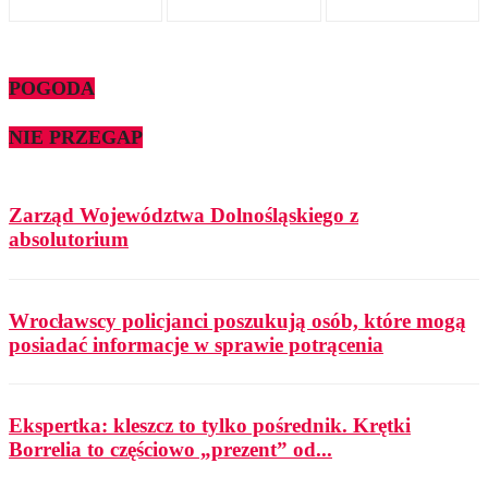
POGODA
NIE PRZEGAP
Zarząd Województwa Dolnośląskiego z
absolutorium
Wrocławscy policjanci poszukują osób, które mogą
posiadać informacje w sprawie potrącenia
Ekspertka: kleszcz to tylko pośrednik. Krętki
Borrelia to częściowo „prezent” od...