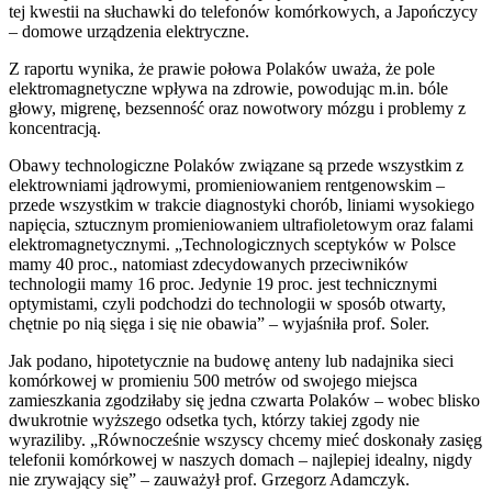
tej kwestii na słuchawki do telefonów komórkowych, a Japończycy
– domowe urządzenia elektryczne.
Z raportu wynika, że prawie połowa Polaków uważa, że pole
elektromagnetyczne wpływa na zdrowie, powodując m.in. bóle
głowy, migrenę, bezsenność oraz nowotwory mózgu i problemy z
koncentracją.
Obawy technologiczne Polaków związane są przede wszystkim z
elektrowniami jądrowymi, promieniowaniem rentgenowskim –
przede wszystkim w trakcie diagnostyki chorób, liniami wysokiego
napięcia, sztucznym promieniowaniem ultrafioletowym oraz falami
elektromagnetycznymi. „Technologicznych sceptyków w Polsce
mamy 40 proc., natomiast zdecydowanych przeciwników
technologii mamy 16 proc. Jedynie 19 proc. jest technicznymi
optymistami, czyli podchodzi do technologii w sposób otwarty,
chętnie po nią sięga i się nie obawia” – wyjaśniła prof. Soler.
Jak podano, hipotetycznie na budowę anteny lub nadajnika sieci
komórkowej w promieniu 500 metrów od swojego miejsca
zamieszkania zgodziłaby się jedna czwarta Polaków – wobec blisko
dwukrotnie wyższego odsetka tych, którzy takiej zgody nie
wyraziliby. „Równocześnie wszyscy chcemy mieć doskonały zasięg
telefonii komórkowej w naszych domach – najlepiej idealny, nigdy
nie zrywający się” – zauważył prof. Grzegorz Adamczyk.