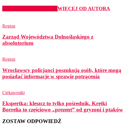
PODOBNE ARTYKUŁY
WIĘCEJ OD AUTORA
Region
Zarząd Województwa Dolnośląskiego z
absolutorium
Region
Wrocławscy policjanci poszukują osób, które mogą
posiadać informacje w sprawie potrącenia
Ciekawostki
Ekspertka: kleszcz to tylko pośrednik. Krętki
Borrelia to częściowo „prezent” od gryzoni i ptaków
ZOSTAW ODPOWIEDŹ