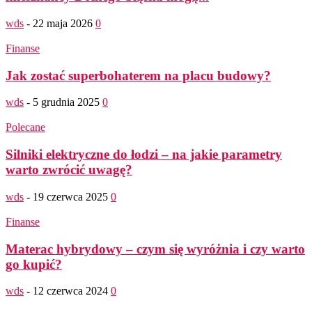
wds
-
22 maja 2026
0
Finanse
Jak zostać superbohaterem na placu budowy?
wds
-
5 grudnia 2025
0
Polecane
Silniki elektryczne do łodzi – na jakie parametry
warto zwrócić uwagę?
wds
-
19 czerwca 2025
0
Finanse
Materac hybrydowy – czym się wyróżnia i czy warto
go kupić?
wds
-
12 czerwca 2024
0