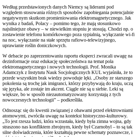
Według przedstawionych danych Niemcy są liderami pod
względem stosowania różnych sposobów zapobiegania potencjalnie
negatywnym skutkom promieniowania elektromagnetycznego. Jak
wynika z badań, Polacy – pomimo tego, że mają stosunkowo
najsilniejsze obawy – w niewielkim stopniu je stosują. Chodzi np. o
zostawienie telefonu komórkowego poza sypialnią, wyłączanie wi-fi
na noc, wyłączanie na stałe sprzętu rafiowo-telewizyjnego,
uprawianie roślin doniczkowych.
W debacie po zaprezentowaniu raportu eksperci zwracali uwagę na
dezinformacje oraz edukację społeczeństwa na temat pola
elektromagnetycznego i nowych technologii. Prof. Monika
Adamczyk z Instytutu Nauk Socjologicznych KUL wyjaśniła, że to
przede wszystkim brak wiedzy powoduje lęki. „Osoby ze starszego
pokolenia są trochę jak imigranci, którzy przybywają do kraju, uczą
się języka, ale zostaje im akcent. Ciągle nie są u siebie. Leki są
większe, bo w sposób niezautomatyzowany korzystają z tych
nowoczesnych technologii” – podkreśliła.
Odnosząc się do kwestii związanej z obawami przed elektrowniami
atomowymi, zwróciła uwagę na kontekst historyczno-kulturowy.
„To jest rzesza ludzi, która wzrastała, kiedy była zimna wojna, gdy
straszono nas konfliktem zbrojnym, kiedy był Czarnobyl – to są tak
silne doświadczenia, które kształtują pewne schematy poznawcze, i