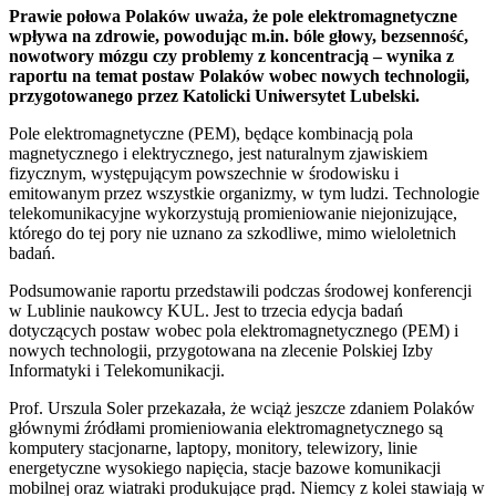
Prawie połowa Polaków uważa, że pole elektromagnetyczne
wpływa na zdrowie, powodując m.in. bóle głowy, bezsenność,
nowotwory mózgu czy problemy z koncentracją – wynika z
raportu na temat postaw Polaków wobec nowych technologii,
przygotowanego przez Katolicki Uniwersytet Lubelski.
Pole elektromagnetyczne (PEM), będące kombinacją pola
magnetycznego i elektrycznego, jest naturalnym zjawiskiem
fizycznym, występującym powszechnie w środowisku i
emitowanym przez wszystkie organizmy, w tym ludzi. Technologie
telekomunikacyjne wykorzystują promieniowanie niejonizujące,
którego do tej pory nie uznano za szkodliwe, mimo wieloletnich
badań.
Podsumowanie raportu przedstawili podczas środowej konferencji
w Lublinie naukowcy KUL. Jest to trzecia edycja badań
dotyczących postaw wobec pola elektromagnetycznego (PEM) i
nowych technologii, przygotowana na zlecenie Polskiej Izby
Informatyki i Telekomunikacji.
Prof. Urszula Soler przekazała, że wciąż jeszcze zdaniem Polaków
głównymi źródłami promieniowania elektromagnetycznego są
komputery stacjonarne, laptopy, monitory, telewizory, linie
energetyczne wysokiego napięcia, stacje bazowe komunikacji
mobilnej oraz wiatraki produkujące prąd. Niemcy z kolei stawiają w