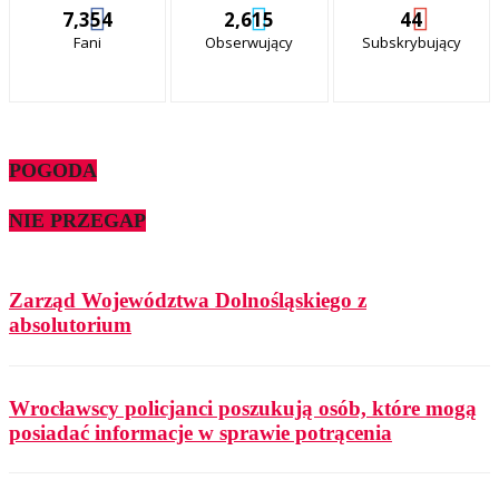
7,354
2,615
44
Fani
Obserwujący
Subskrybujący
POGODA
NIE PRZEGAP
Zarząd Województwa Dolnośląskiego z
absolutorium
Wrocławscy policjanci poszukują osób, które mogą
posiadać informacje w sprawie potrącenia