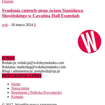
Finanse
Symfonia czterech stron świata Stanisława
Słowińskiego w Cavatina Hall Essentials
wds
-
18 marca 2024
0
O NAS
Redakcja: redakcja@wdolnymslasku.com
Reklama: marketing@wdolnymslasku.com
Blogi i administracja: portalwds@op.pl
PRZYDATNE LINKI
Home
Nasza misja
Regulamin i Polityka Prywatności
Kontakt
© 2017. Wszelkie prawa zastrzeżone