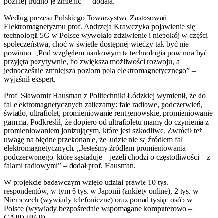
później trudno je zmienić” – dodała.
Według prezesa Polskiego Towarzystwa Zastosowań
Elektromagnetyzmu prof. Andrzeja Krawczyka pojawienie się
technologii 5G w Polsce wywołało zdziwienie i niepokój w części
społeczeństwa, choć w świetle dostępnej wiedzy tak być nie
powinno. „Pod względem naukowym ta technologia powinna być
przyjęta pozytywnie, bo zwiększa możliwości rozwoju, a
jednocześnie zmniejsza poziom pola elektromagnetycznego” –
wyjaśnił ekspert.
Prof. Sławomir Hausman z Politechniki Łódzkiej wymienił, że do
fal elektromagnetycznych zaliczamy: fale radiowe, podczerwień,
światło, ultrafiolet, promieniowanie rentgenowskie, promieniowanie
gamma. Podkreślił, że dopiero od ultrafioletu mamy do czynienia z
promieniowaniem jonizującym, które jest szkodliwe. Zwrócił też
uwagę na błędne przekonanie, że ludzie nie są źródłem fal
elektromagnetycznych. „Jesteśmy źródłem promieniowania
podczerwonego, które sąsiaduje – jeżeli chodzi o częstotliwości – z
falami radiowymi” – dodał prof. Hausman.
W projekcie badawczym wzięło udział prawie 10 tys.
respondentów, w tym 6 tys. w Japonii (ankiety online), 2 tys. w
Niemczech (wywiady telefoniczne) oraz ponad tysiąc osób w
Polsce (wywiady bezpośrednie wspomagane komputerowo –
CAPI).(PAP)