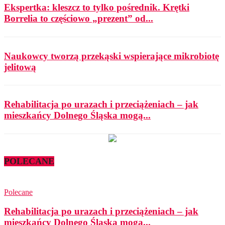
Ekspertka: kleszcz to tylko pośrednik. Krętki
Borrelia to częściowo „prezent” od...
Naukowcy tworzą przekąski wspierające mikrobiotę
jelitową
Rehabilitacja po urazach i przeciążeniach – jak
mieszkańcy Dolnego Śląska mogą...
POLECANE
Polecane
Rehabilitacja po urazach i przeciążeniach – jak
mieszkańcy Dolnego Śląska mogą...