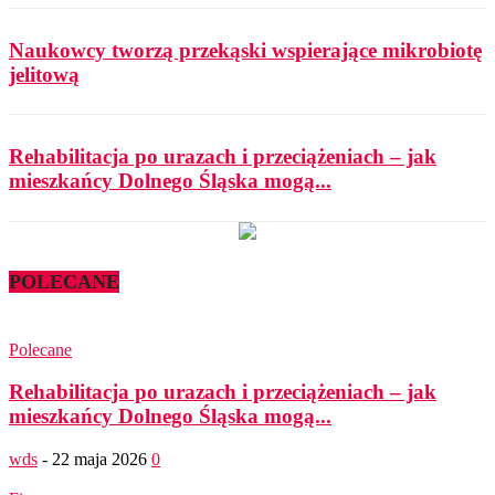
Naukowcy tworzą przekąski wspierające mikrobiotę
jelitową
Rehabilitacja po urazach i przeciążeniach – jak
mieszkańcy Dolnego Śląska mogą...
POLECANE
Polecane
Rehabilitacja po urazach i przeciążeniach – jak
mieszkańcy Dolnego Śląska mogą...
wds
-
22 maja 2026
0