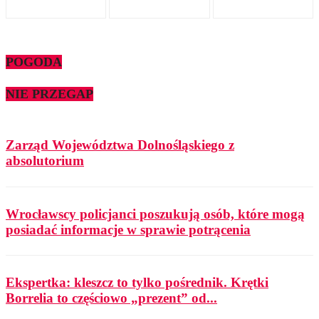
POGODA
NIE PRZEGAP
Zarząd Województwa Dolnośląskiego z
absolutorium
Wrocławscy policjanci poszukują osób, które mogą
posiadać informacje w sprawie potrącenia
Ekspertka: kleszcz to tylko pośrednik. Krętki
Borrelia to częściowo „prezent” od...