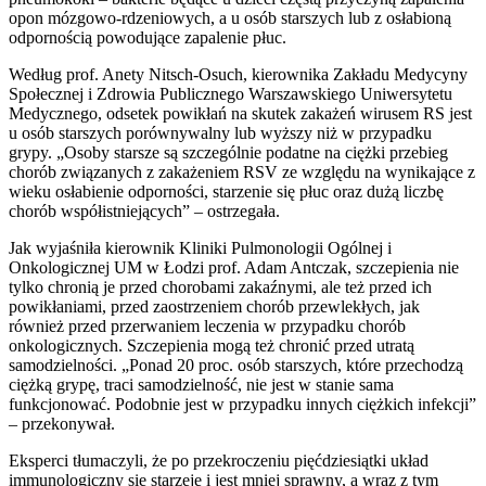
opon mózgowo-rdzeniowych, a u osób starszych lub z osłabioną
odpornością powodujące zapalenie płuc.
Według prof. Anety Nitsch-Osuch, kierownika Zakładu Medycyny
Społecznej i Zdrowia Publicznego Warszawskiego Uniwersytetu
Medycznego, odsetek powikłań na skutek zakażeń wirusem RS jest
u osób starszych porównywalny lub wyższy niż w przypadku
grypy. „Osoby starsze są szczególnie podatne na ciężki przebieg
chorób związanych z zakażeniem RSV ze względu na wynikające z
wieku osłabienie odporności, starzenie się płuc oraz dużą liczbę
chorób współistniejących” – ostrzegała.
Jak wyjaśniła kierownik Kliniki Pulmonologii Ogólnej i
Onkologicznej UM w Łodzi prof. Adam Antczak, szczepienia nie
tylko chronią je przed chorobami zakaźnymi, ale też przed ich
powikłaniami, przed zaostrzeniem chorób przewlekłych, jak
również przed przerwaniem leczenia w przypadku chorób
onkologicznych. Szczepienia mogą też chronić przed utratą
samodzielności. „Ponad 20 proc. osób starszych, które przechodzą
ciężką grypę, traci samodzielność, nie jest w stanie sama
funkcjonować. Podobnie jest w przypadku innych ciężkich infekcji”
– przekonywał.
Eksperci tłumaczyli, że po przekroczeniu pięćdziesiątki układ
immunologiczny się starzeje i jest mniej sprawny, a wraz z tym