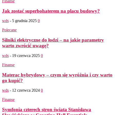
Finanse
Jak zostać superbohaterem na placu budowy?
wds
-
5 grudnia 2025
0
Polecane
Silniki elektryczne do łodzi – na jakie parametry
warto zwrócić uwagę?
wds
-
19 czerwca 2025
0
Finanse
Materac hybrydowy – czym się wyróżnia i czy warto
go kupić?
wds
-
12 czerwca 2024
0
Finanse
Symfonia czterech stron świata Stanisława