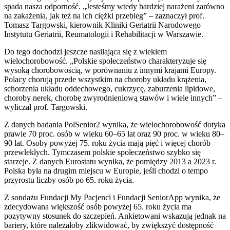
spada nasza odporność. „Jesteśmy wtedy bardziej narażeni zarówno
na zakażenia, jak też na ich ciężki przebieg” – zaznaczył prof.
Tomasz Targowski, kierownik Kliniki Geriatrii Narodowego
Instytutu Geriatrii, Reumatologii i Rehabilitacji w Warszawie.
Do tego dochodzi jeszcze nasilająca się z wiekiem
wielochorobowość. „Polskie społeczeństwo charakteryzuje się
wysoką chorobowością, w porównaniu z innymi krajami Europy.
Polacy chorują przede wszystkim na choroby układu krążenia,
schorzenia układu oddechowego, cukrzycę, zaburzenia lipidowe,
choroby nerek, chorobę zwyrodnieniową stawów i wiele innych” –
wyliczał prof. Targowski.
Z danych badania PolSenior2 wynika, że wielochorobowość dotyka
prawie 70 proc. osób w wieku 60–65 lat oraz 90 proc. w wieku 80–
90 lat. Osoby powyżej 75. roku życia mają pięć i więcej chorób
przewlekłych. Tymczasem polskie społeczeństwo szybko się
starzeje. Z danych Eurostatu wynika, że pomiędzy 2013 a 2023 r.
Polska była na drugim miejscu w Europie, jeśli chodzi o tempo
przyrostu liczby osób po 65. roku życia.
Z sondażu Fundacji My Pacjenci i Fundacji SeniorApp wynika, że
zdecydowana większość osób powyżej 65. roku życia ma
pozytywny stosunek do szczepień. Ankietowani wskazują jednak na
bariery, które należałoby zlikwidować, by zwiększyć dostępność