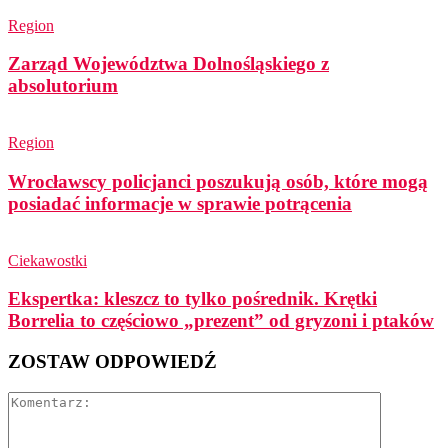
Region
Zarząd Województwa Dolnośląskiego z
absolutorium
Region
Wrocławscy policjanci poszukują osób, które mogą
posiadać informacje w sprawie potrącenia
Ciekawostki
Ekspertka: kleszcz to tylko pośrednik. Krętki
Borrelia to częściowo „prezent” od gryzoni i ptaków
ZOSTAW ODPOWIEDŹ