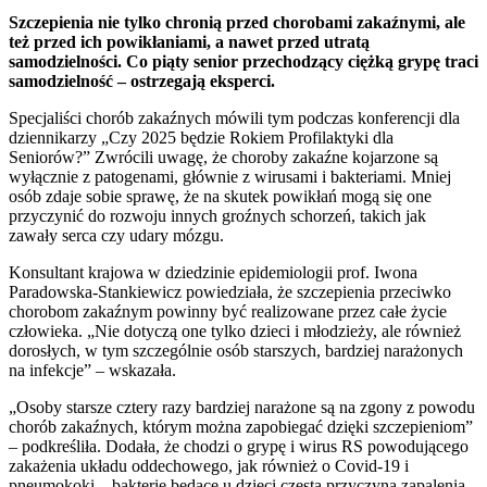
Szczepienia nie tylko chronią przed chorobami zakaźnymi, ale
też przed ich powikłaniami, a nawet przed utratą
samodzielności. Co piąty senior przechodzący ciężką grypę traci
samodzielność – ostrzegają eksperci.
Specjaliści chorób zakaźnych mówili tym podczas konferencji dla
dziennikarzy „Czy 2025 będzie Rokiem Profilaktyki dla
Seniorów?” Zwrócili uwagę, że choroby zakaźne kojarzone są
wyłącznie z patogenami, głównie z wirusami i bakteriami. Mniej
osób zdaje sobie sprawę, że na skutek powikłań mogą się one
przyczynić do rozwoju innych groźnych schorzeń, takich jak
zawały serca czy udary mózgu.
Konsultant krajowa w dziedzinie epidemiologii prof. Iwona
Paradowska-Stankiewicz powiedziała, że szczepienia przeciwko
chorobom zakaźnym powinny być realizowane przez całe życie
człowieka. „Nie dotyczą one tylko dzieci i młodzieży, ale również
dorosłych, w tym szczególnie osób starszych, bardziej narażonych
na infekcje” – wskazała.
„Osoby starsze cztery razy bardziej narażone są na zgony z powodu
chorób zakaźnych, którym można zapobiegać dzięki szczepieniom”
– podkreśliła. Dodała, że chodzi o grypę i wirus RS powodującego
zakażenia układu oddechowego, jak również o Covid-19 i
pneumokoki – bakterie będące u dzieci częstą przyczyną zapalenia