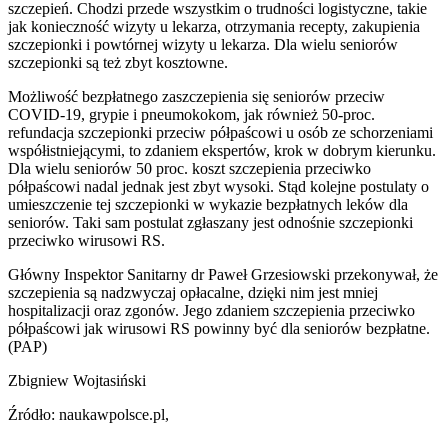
szczepień. Chodzi przede wszystkim o trudności logistyczne, takie
jak konieczność wizyty u lekarza, otrzymania recepty, zakupienia
szczepionki i powtórnej wizyty u lekarza. Dla wielu seniorów
szczepionki są też zbyt kosztowne.
Możliwość bezpłatnego zaszczepienia się seniorów przeciw
COVID-19, grypie i pneumokokom, jak również 50-proc.
refundacja szczepionki przeciw półpaścowi u osób ze schorzeniami
współistniejącymi, to zdaniem ekspertów, krok w dobrym kierunku.
Dla wielu seniorów 50 proc. koszt szczepienia przeciwko
półpaścowi nadal jednak jest zbyt wysoki. Stąd kolejne postulaty o
umieszczenie tej szczepionki w wykazie bezpłatnych leków dla
seniorów. Taki sam postulat zgłaszany jest odnośnie szczepionki
przeciwko wirusowi RS.
Główny Inspektor Sanitarny dr Paweł Grzesiowski przekonywał, że
szczepienia są nadzwyczaj opłacalne, dzięki nim jest mniej
hospitalizacji oraz zgonów. Jego zdaniem szczepienia przeciwko
półpaścowi jak wirusowi RS powinny być dla seniorów bezpłatne.
(PAP)
Zbigniew Wojtasiński
Źródło: naukawpolsce.pl,