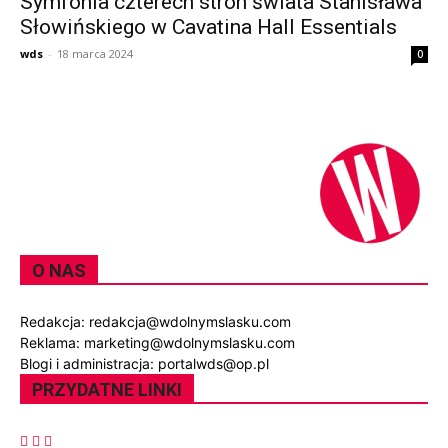
Symfonia czterech stron świata Stanisława
Słowińskiego w Cavatina Hall Essentials
wds
-
18 marca 2024
0
O NAS
Redakcja: redakcja@wdolnymslasku.com
Reklama: marketing@wdolnymslasku.com
Blogi i administracja: portalwds@op.pl
PRZYDATNE LINKI