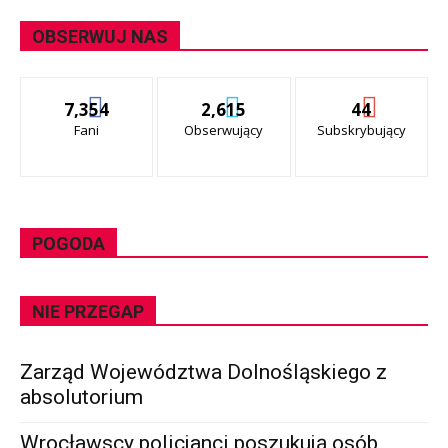
OBSERWUJ NAS
7,354
2,615
44
Fani
Obserwujący
Subskrybujący
POGODA
NIE PRZEGAP
Zarząd Województwa Dolnośląskiego z
absolutorium
Wrocławscy policjanci poszukują osób,