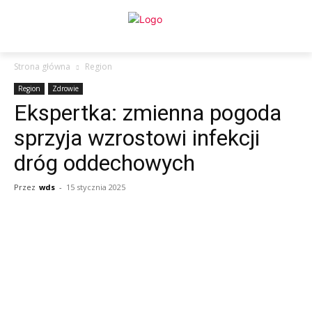
Strona główna
Region
Region
Zdrowie
Ekspertka: zmienna pogoda
sprzyja wzrostowi infekcji
dróg oddechowych
Przez
wds
-
15 stycznia 2025