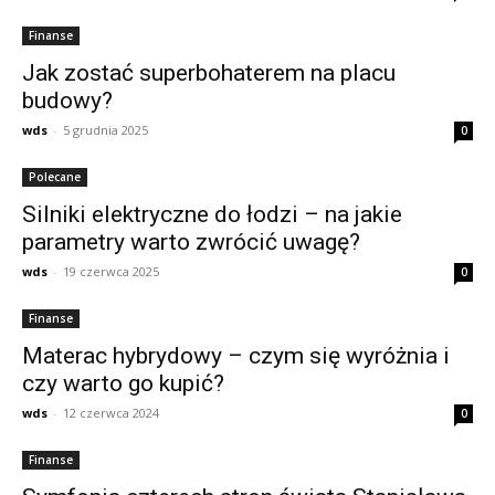
Finanse
Jak zostać superbohaterem na placu
budowy?
wds
-
5 grudnia 2025
0
Polecane
Silniki elektryczne do łodzi – na jakie
parametry warto zwrócić uwagę?
wds
-
19 czerwca 2025
0
Finanse
Materac hybrydowy – czym się wyróżnia i
czy warto go kupić?
wds
-
12 czerwca 2024
0
Finanse