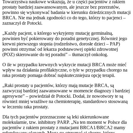
Towarzystwa naukowe wskazują, że u części pacjentów z rakiem
prostaty bardziej zaawansowanym, ale jeszcze bez przerzutów,
powinno się wykonywać badania w kierunku dziedzicznych mutacji
BRCA. Nie ma jednak zgodności co do tego, którzy to pacjenci –
zaznaczył dr Potocki.
„Każdy pacjent, u którego wykryjemy mutację germinalną,
powinien być pokierowany do poradni genetycznej. Również jego
krewni pierwszego stopnia (rodzeństwo, dorosłe dzieci – PAP)
powinni otrzymać od lekarza podstawowej opieki zdrowotnej
(POZ) skierowanie do tej poradni” – tłumaczył onkolog.
O ile w przypadku krewnych wykrycie mutacji BRCA może mieć
wpływ na działania profilaktyczne, o tyle w przypadku chorego na
raka prostaty pomaga dobrać najskuteczniejsza opcję terapii.
„Raki prostaty u pacjentów, którzy mają mutacje BRCA, są
zazwyczaj bardziej zaawansowane w momencie diagnozy i bardziej
agresywne” – powiedział dr Potocki. Dodał, że nowotwory te są
również mniej wrażliwe na chemioterapię, standardowo stosowaną
w leczeniu raka prostaty.
Dla tych pacjentów przeznaczone są leki ukierunkowane
molekularnie, tzw. inhibitory PARP. „Na ten moment w Polsce dla
pacjentów z rakiem prostaty z mutacjami BRCA1/BRCA2 mamy
refundowany olaparyb. Mogą go otrzymać ci chorzy, którzy