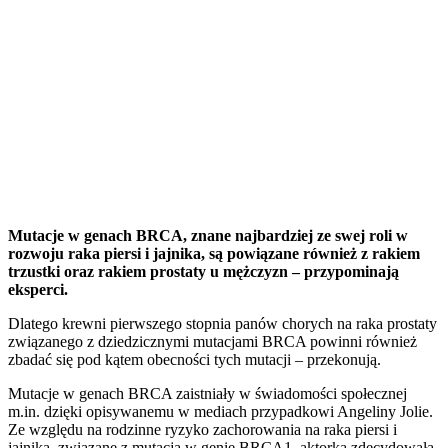
Mutacje w genach BRCA, znane najbardziej ze swej roli w
rozwoju raka piersi i jajnika, są powiązane również z rakiem
trzustki oraz rakiem prostaty u mężczyzn – przypominają
eksperci.
Dlatego krewni pierwszego stopnia panów chorych na raka prostaty
związanego z dziedzicznymi mutacjami BRCA powinni również
zbadać się pod kątem obecności tych mutacji – przekonują.
Mutacje w genach BRCA zaistniały w świadomości społecznej
m.in. dzięki opisywanemu w mediach przypadkowi Angeliny Jolie.
Ze względu na rodzinne ryzyko zachorowania na raka piersi i
jajnika, związane z mutacją w genie BRCA1, aktorka zdecydowała