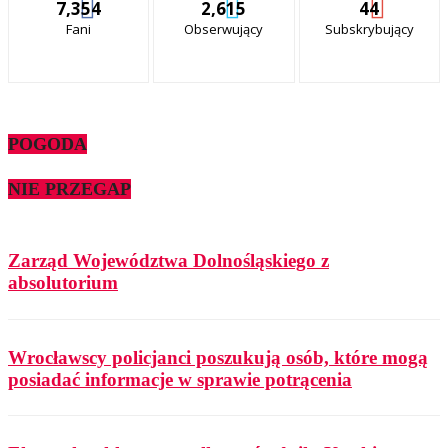
7,354
2,615
44
Fani
Obserwujący
Subskrybujący
POGODA
NIE PRZEGAP
Zarząd Województwa Dolnośląskiego z
absolutorium
Wrocławscy policjanci poszukują osób, które mogą
posiadać informacje w sprawie potrącenia