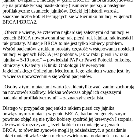
się na profilaktyczną mastektomię (usunięcie piersi), a następnie
profilaktyczne usuniecie jajników. Dzięki jej historii wzrosła
znacznie liczba kobiet testujących się w kierunku mutacji w genach
BRCA1/BRCA2.
„Obecnie wiemy, że czterema najbardziej zależnymi od mutacji w
genach BRCA nowotworami są: rak piersi, rak jajnika, rak trzustki i
rak prostaty. Mutacje BRCA to nie jest tylko kobiecy problem.
Wśród pacjentów z rakiem prostaty częstość występowania nosicieli
mutacji w genach BRCA jest podobna, jak w raku piersi i w raku
jajnika – 5-10 proc.” – powiedział PAP dr Paweł Potocki, onkolog
kliniczny z Katedry i Kliniki Onkologii Uniwersytetu
Jagiellońskiego Collegium Medicum. Jego zdaniem ważne jest, by
ta wiedza upowszechniła się wśród pacjentów.
„Osoby z tymi mutacjami warto jest identyfikować, zanim zachorują
na nowotwór złośliwy. Można wówczas objąć ich częstszymi
badaniami profilaktycznymi” – zaznaczył specjalista.
Dlatego w przypadku pacjentki z rakiem piersi czy jajnika,
powiązanym z mutacją w genie BRCA, badaniem genetycznym
powinno objąć się nie tylko kobiety spośród jej krewnych I stopnia,
ale również mężczyzn. „Jeżeli kobieta ma mutację w genach
BRCA, to również synowie mogli ją odziedziczyć, a posiadanie
takiej mutacji wiąże się u nich ze zwiększoną podatnością na raka