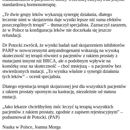
standardową hormonoterapię.
„Te dwie grupy leków wykazują synergię działania, dlatego
leczenie nimi w skojarzeniu daje wyniki lepsze niż suma efektów
poszczególnych terapii” – tłumaczył specjalista. Zaznaczył zarazem,
że w Polsce ta konfiguracja leków nie doczekała się jeszcze
refundacji.
Dr Potocki zwrócił, że wyniki badań nad skojarzeniem inhibitorów
PARP w nowoczesnymi antyandrogenami wskazują na wysoką
skuteczność tej terapii również u pacjentów z rakiem prostaty z
mutacjami innymi niż BRCA, ale o podobnym wpływie na
komórkę oraz na skuteczność – choć mniejszą – u pacjentów bez
stwierdzonych mutacji. „To wynika właśnie z synergii działania
tych leków” – ocenił specjalista.
Dlatego rejestracja terapii skojarzonej jest dla wszystkich pacjentów
z rakiem prostaty opornym na kastrację, niezależnie od statusu
mutacji.
„Jako lekarze chcielibyśmy móc leczyć tą terapią wszystkich
pacjentów z rakiem prostaty, zgodnie z zapisem rejestracyjnym” –
podsumował dr Potocki. (PAP)
Nauka w Polsce, Joanna Morga