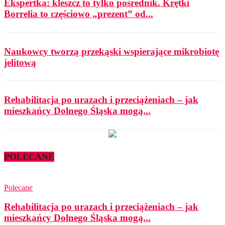
Ekspertka: kleszcz to tylko pośrednik. Krętki
Borrelia to częściowo „prezent” od...
Naukowcy tworzą przekąski wspierające mikrobiotę
jelitową
Rehabilitacja po urazach i przeciążeniach – jak
mieszkańcy Dolnego Śląska mogą...
POLECANE
Polecane
Rehabilitacja po urazach i przeciążeniach – jak
mieszkańcy Dolnego Śląska mogą...