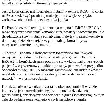
trzustki czy prostaty” – tłumaczył specjalista.
Jeśli z kolei ojciec jest nosicielem mutacji w genie BRCA – to córka
może odziedziczyć po nim tę mutację i mieć większe ryzyko
zachorowania na raka piersi czy raka jajnika.
Dr Potocki zwrócił uwagę, że mutacja w genach BRCA1/BRCA2
może dotyczyć wyłącznie komórek guza prostaty i wówczas nie jest
dziedziczona (tzw. mutacja somatyczna, nabyta), w przeciwieństwie
do mutacji dziedziczonej, tzw. germinalnej, która dotyczy
wszystkich komórek organizmu.
„Obecnie – zgodnie z konsensusem towarzystw naukowych –
uznaje się, że badanie w kierunku mutacji w genach BRCA1 i
BRCA2 w komórkach guza powinno się wykonywać u wszystkich
pacjentów z przerzutowym rakiem prostaty, ponieważ w przypadku
obecności mutacji BRCA możemy zastosować leki ukierunkowane
molekularnie – stworzone, by selektywnie działać na komórki z
mutacją” – wyjaśnił specjalista.
Dodał, że gdy potwierdzona zostanie obecność mutacji w guzie,
konieczne jest sprawdzenie czy jest to mutacja dziedziczna
(germinalna), czy dotyczy ona wyłącznie guza (somatyczna). W tym
celu do badania genetycznego wysyła się zdrową tkankę.