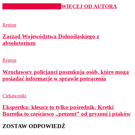
PODOBNE ARTYKUŁY
WIĘCEJ OD AUTORA
Region
Zarząd Województwa Dolnośląskiego z
absolutorium
Region
Wrocławscy policjanci poszukują osób, które mogą
posiadać informacje w sprawie potrącenia
Ciekawostki
Ekspertka: kleszcz to tylko pośrednik. Krętki
Borrelia to częściowo „prezent” od gryzoni i ptaków
ZOSTAW ODPOWIEDŹ