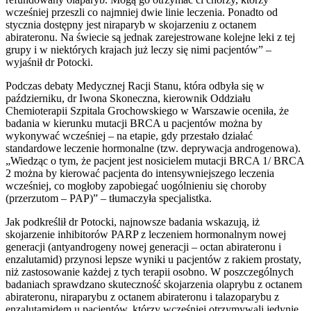
wcześniej przeszli co najmniej dwie linie leczenia. Ponadto od
stycznia dostępny jest niraparyb w skojarzeniu z octanem
abirateronu. Na świecie są jednak zarejestrowane kolejne leki z tej
grupy i w niektórych krajach już leczy się nimi pacjentów” –
wyjaśnił dr Potocki.
Podczas debaty Medycznej Racji Stanu, która odbyła się w
październiku, dr Iwona Skoneczna, kierownik Oddziału
Chemioterapii Szpitala Grochowskiego w Warszawie oceniła, że
badania w kierunku mutacji BRCA u pacjentów można by
wykonywać wcześniej – na etapie, gdy przestało działać
standardowe leczenie hormonalne (tzw. deprywacja androgenowa).
„Wiedząc o tym, że pacjent jest nosicielem mutacji BRCA 1/ BRCA
2 można by kierować pacjenta do intensywniejszego leczenia
wcześniej, co mogłoby zapobiegać uogólnieniu się choroby
(przerzutom – PAP)” – tłumaczyła specjalistka.
Jak podkreślił dr Potocki, najnowsze badania wskazują, iż
skojarzenie inhibitorów PARP z leczeniem hormonalnym nowej
generacji (antyandrogeny nowej generacji – octan abirateronu i
enzalutamid) przynosi lepsze wyniki u pacjentów z rakiem prostaty,
niż zastosowanie każdej z tych terapii osobno. W poszczególnych
badaniach sprawdzano skuteczność skojarzenia olaprybu z octanem
abirateronu, niraparybu z octanem abirateronu i talazoparybu z
enzalutamidem u pacjentów, którzy wcześniej otrzymywali jedynie