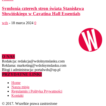
Symfonia czterech stron świata Stanisława
Słowińskiego w Cavatina Hall Essentials
wds
-
18 marca 2024
0
O NAS
Redakcja: redakcja@wdolnymslasku.com
Reklama: marketing@wdolnymslasku.com
Blogi i administracja: portalwds@op.pl
PRZYDATNE LINKI
Home
Nasza misja
Regulamin i Polityka Prywatności
Kontakt
© 2017. Wszelkie prawa zastrzeżone