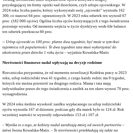
przysługującej im formy opieki nad dzieckiem, czyli urlopu ojcowskiego. W
2024 roku liczba panów, którzy wykorzystali swój „ojcowski” wyniosła 162
300, co stanowi 64 proc. uprawnionych. W 2023 roku odsetek ten wynosił 67
proc. (182 000 ojców). Ogólna liczba ojców korzystających z tego świadczenia
pozostaje wysoka. Od momentu wejścia w życie dyrektywy work-life balance
ten odsetek przekracza 60 proc.
–
Urlop ojcowski to 100 proc. płatne dwa tygodnie, być może w tym tkwi
tajemnica ich popularności. Te dwa tygodnie tata musi wykorzystać do
ukończenia przez dziecko 1 roku życia
– wyjaśnia Kowalska-Matis.
Nierówności finansowe nadal wpływają na decyzje rodzinne
Rzeczniczka przypomina, że od momentu nowelizacji Kodeksu pracy w 2023
roku, urlop rodzicielski trwa 41 tygodni, z czego każdy rodzic ma 9 tygodni,
których nie można przenieść na drugiego rodzica. Mama i tata mają
indywidualne prawo do tego świadczenia a zasiłek za ten okres wynosi 70 proc.
wynagrodzenia.
W 2024 roku średnia wysokość zasiłku wypłacanego za urlop rodzicielski
ojców wynosiła 167 zł dziennie, podczas gdy dla matek było to 124 zł. Rok
wcześniej wartości te wynosiły odpowiednio 153 zł i 107 zł.
– Wynika to z tego, ze kobiety nadal zarabiają mniej od swoich partnerów
–
mówi Iwona Kowalska-Matis. –
Te nierówności przekładają się także na