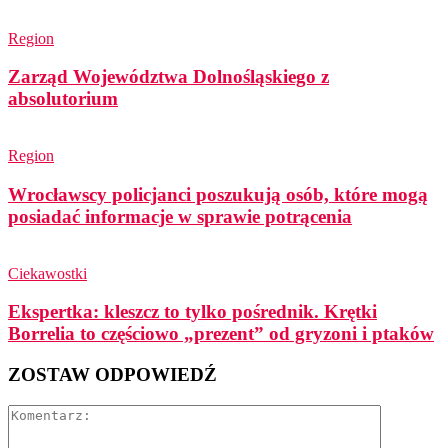
Region
Zarząd Województwa Dolnośląskiego z
absolutorium
Region
Wrocławscy policjanci poszukują osób, które mogą
posiadać informacje w sprawie potrącenia
Ciekawostki
Ekspertka: kleszcz to tylko pośrednik. Krętki
Borrelia to częściowo „prezent” od gryzoni i ptaków
ZOSTAW ODPOWIEDŹ