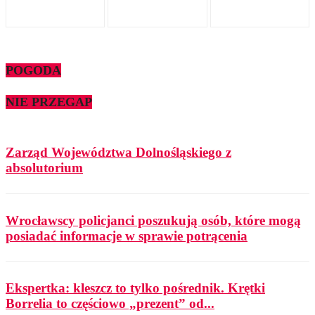
POGODA
NIE PRZEGAP
Zarząd Województwa Dolnośląskiego z
absolutorium
Wrocławscy policjanci poszukują osób, które mogą
posiadać informacje w sprawie potrącenia
Ekspertka: kleszcz to tylko pośrednik. Krętki
Borrelia to częściowo „prezent” od...