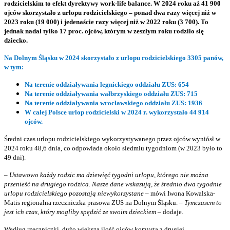
rodzicielskim to efekt dyrektywy work-life balance.
W 2024 roku aż 41 900
ojców skorzystało z urlopu rodzicielskiego – ponad dwa razy więcej niż w
2023 roku (19 000) i jedenaście razy więcej niż w 2022 roku (3 700). To
jednak nadal tylko 17 proc. ojców
,
którym w zeszłym roku rodziło się
dziecko.
Na Dolnym Śląsku w 2024 skorzystało z urlopu rodzicielskiego 3305 panów,
w tym:
Na terenie oddziaływania legnickiego oddziału ZUS: 654
Na terenie oddziaływania wałbrzyskiego oddziału ZUS: 715
Na terenie oddziaływania wrocławskiego oddziału ZUS: 1936
W całej Polsce urlop rodzicielski w 2024 r. wykorzystało 44 914
ojców.
Średni czas urlopu rodzicielskiego wykorzystywanego przez ojców wyniósł w
2024 roku 48,6 dnia, co odpowiada około siedmiu tygodniom (w 2023 było to
49 dni).
– Ustawowo każdy rodzic ma dziewięć tygodni urlopu, którego nie można
przenieść na drugiego rodzica. Nasze dane wskazują, że średnio dwa tygodnie
urlopu rodzicielskiego pozostają niewykorzystane –
mówi Iwona Kowalska-
Matis regionalna rzeczniczka prasowa ZUS na Dolnym Śląsku. –
Tymczasem to
jest ich czas, który mogliby spędzić ze swoim dzieckiem
– dodaje.
Według rzeczniczki, dużo większa ilość ojców korzysta z drugiej