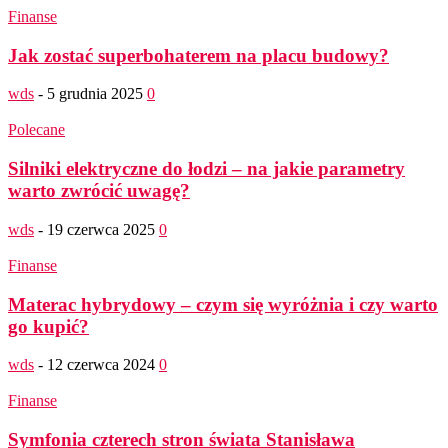
Finanse
Jak zostać superbohaterem na placu budowy?
wds
-
5 grudnia 2025
0
Polecane
Silniki elektryczne do łodzi – na jakie parametry
warto zwrócić uwagę?
wds
-
19 czerwca 2025
0
Finanse
Materac hybrydowy – czym się wyróżnia i czy warto
go kupić?
wds
-
12 czerwca 2024
0
Finanse
Symfonia czterech stron świata Stanisława