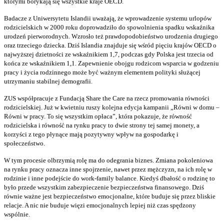
którymi borykają się wszystkie kraje OECD.
Badacze z Uniwersytetu Islandii uważają, że wprowadzenie systemu urlopów
rodzicielskich w 2000 roku doprowadziło do spowolnienia spadku wskaźnika
urodzeń pierworodnych. Wzrosło też prawdopodobieństwo urodzenia drugiego
oraz trzeciego dziecka. Dziś Islandia znajduje się wśród pięciu krajów OECD o
najwyższej dzietności ze wskaźnikiem 1,7, podczas gdy Polska jest trzecia od
końca ze wskaźnikiem 1,1. Zapewnienie obojgu rodzicom wsparcia w godzeniu
pracy i życia rodzinnego może być ważnym elementem polityki służącej
utrzymaniu stabilnej demografii.
ZUS współpracuje z Fundacją Share the Care na rzecz promowania równości
rodzicielskiej. Już w kwietniu ruszy kolejna edycja kampanii „Równi w domu –
Równi w pracy. To się wszystkim opłaca”, która pokazuje, że równość
rodzicielska i równość na rynku pracy to dwie strony tej samej monety, a
korzyści z tego płynące mają pozytywny wpływ na gospodarkę i
społeczeństwo.
W tym procesie olbrzymią rolę ma do odegrania biznes. Zmiana pokoleniowa
na rynku pracy oznacza inne spojrzenie, nawet przez mężczyzn, na ich rolę w
rodzinie i inne podejście do work-family balance. Kiedyś dbałość o rodzinę to
było przede wszystkim zabezpieczenie bezpieczeństwa finansowego. Dziś
równie ważne jest bezpieczeństwo emocjonalne, które buduje się przez bliskie
relacje. A nic nie buduje więzi emocjonalnych lepiej niż czas spędzony
wspólnie.