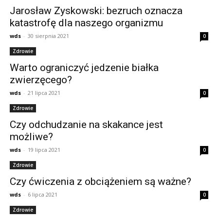
Jarosław Zyskowski: bezruch oznacza
katastrofę dla naszego organizmu
wds
-
30 sierpnia 2021
0
Zdrowie
Warto ograniczyć jedzenie białka
zwierzęcego?
wds
-
21 lipca 2021
0
Zdrowie
Czy odchudzanie na skakance jest
możliwe?
wds
-
19 lipca 2021
0
Zdrowie
Czy ćwiczenia z obciążeniem są ważne?
wds
-
6 lipca 2021
0
Zdrowie