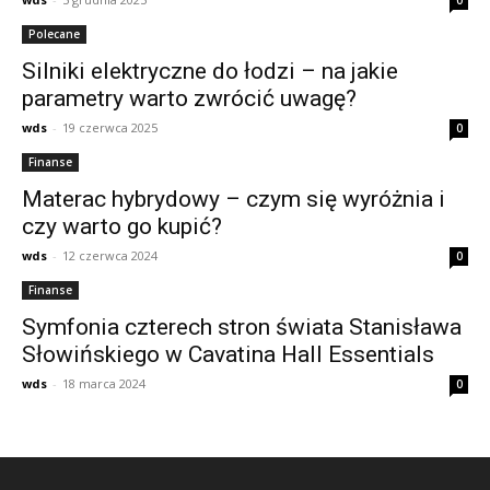
0
Polecane
Silniki elektryczne do łodzi – na jakie
parametry warto zwrócić uwagę?
wds
-
19 czerwca 2025
0
Finanse
Materac hybrydowy – czym się wyróżnia i
czy warto go kupić?
wds
-
12 czerwca 2024
0
Finanse
Symfonia czterech stron świata Stanisława
Słowińskiego w Cavatina Hall Essentials
wds
-
18 marca 2024
0