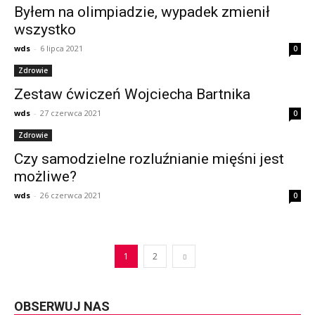
Byłem na olimpiadzie, wypadek zmienił
wszystko
wds
-
6 lipca 2021
0
Zdrowie
Zestaw ćwiczeń Wojciecha Bartnika
wds
-
27 czerwca 2021
0
Zdrowie
Czy samodzielne rozluźnianie mięśni jest
możliwe?
wds
-
26 czerwca 2021
0
1
2
OBSERWUJ NAS