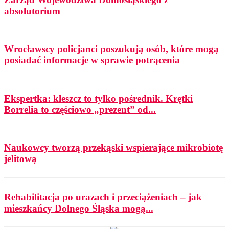
absolutorium
Wrocławscy policjanci poszukują osób, które mogą
posiadać informacje w sprawie potrącenia
Ekspertka: kleszcz to tylko pośrednik. Krętki
Borrelia to częściowo „prezent” od...
Naukowcy tworzą przekąski wspierające mikrobiotę
jelitową
Rehabilitacja po urazach i przeciążeniach – jak
mieszkańcy Dolnego Śląska mogą...