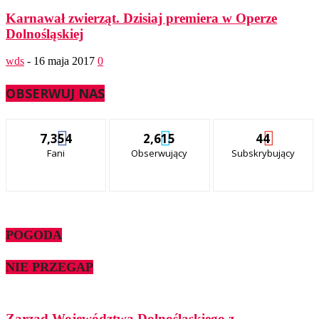
Karnawał zwierząt. Dzisiaj premiera w Operze
Dolnośląskiej
wds
-
16 maja 2017
0
OBSERWUJ NAS
7,354
2,615
44
Fani
Obserwujący
Subskrybujący
POGODA
NIE PRZEGAP
Zarząd Województwa Dolnośląskiego z