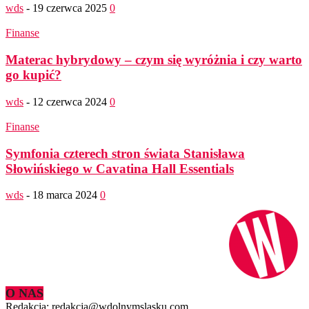
wds
-
19 czerwca 2025
0
Finanse
Materac hybrydowy – czym się wyróżnia i czy warto
go kupić?
wds
-
12 czerwca 2024
0
Finanse
Symfonia czterech stron świata Stanisława
Słowińskiego w Cavatina Hall Essentials
wds
-
18 marca 2024
0
O NAS
Redakcja: redakcja@wdolnymslasku.com