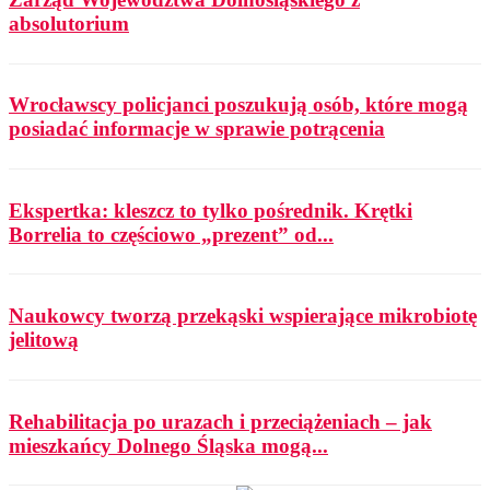
absolutorium
Wrocławscy policjanci poszukują osób, które mogą
posiadać informacje w sprawie potrącenia
Ekspertka: kleszcz to tylko pośrednik. Krętki
Borrelia to częściowo „prezent” od...
Naukowcy tworzą przekąski wspierające mikrobiotę
jelitową
Rehabilitacja po urazach i przeciążeniach – jak
mieszkańcy Dolnego Śląska mogą...