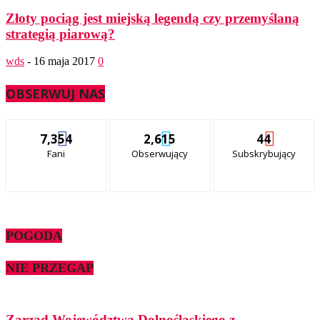
Złoty pociąg jest miejską legendą czy przemyślaną
strategią piarową?
wds
-
16 maja 2017
0
OBSERWUJ NAS
7,354
2,615
44
Fani
Obserwujący
Subskrybujący
POGODA
NIE PRZEGAP
Zarząd Województwa Dolnośląskiego z