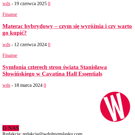
wds
-
19 czerwca 2025
0
Finanse
Materac hybrydowy – czym się wyróżnia i czy warto
go kupić?
wds
-
12 czerwca 2024
0
Finanse
Symfonia czterech stron świata Stanisława
Słowińskiego w Cavatina Hall Essentials
wds
-
18 marca 2024
0
O NAS
Redakcja: redakcja@wdolnymslasku.com