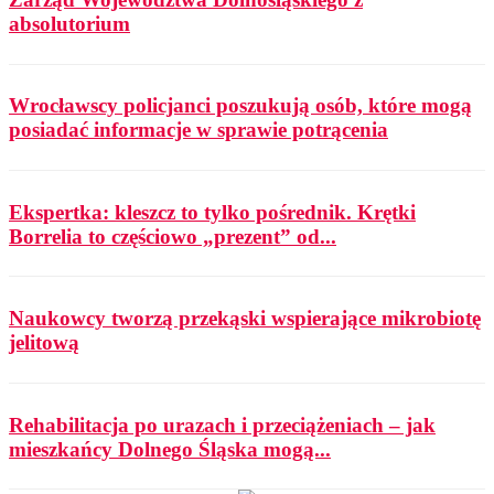
absolutorium
Wrocławscy policjanci poszukują osób, które mogą
posiadać informacje w sprawie potrącenia
Ekspertka: kleszcz to tylko pośrednik. Krętki
Borrelia to częściowo „prezent” od...
Naukowcy tworzą przekąski wspierające mikrobiotę
jelitową
Rehabilitacja po urazach i przeciążeniach – jak
mieszkańcy Dolnego Śląska mogą...