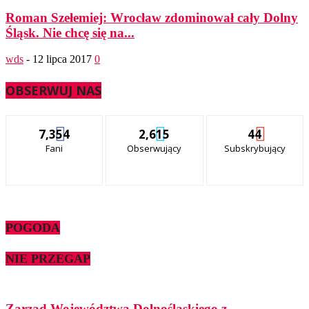
Roman Szełemiej: Wrocław zdominował cały Dolny
Śląsk. Nie chcę się na...
wds
-
12 lipca 2017
0
OBSERWUJ NAS
7,354
2,615
44
Fani
Obserwujący
Subskrybujący
POGODA
NIE PRZEGAP
Zarząd Województwa Dolnośląskiego z