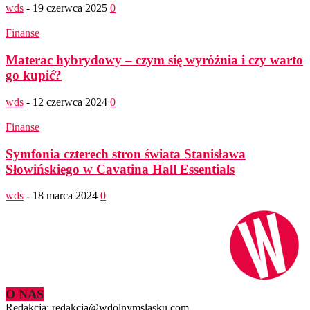
wds
-
19 czerwca 2025
0
Finanse
Materac hybrydowy – czym się wyróżnia i czy warto
go kupić?
wds
-
12 czerwca 2024
0
Finanse
Symfonia czterech stron świata Stanisława
Słowińskiego w Cavatina Hall Essentials
wds
-
18 marca 2024
0
O NAS
Redakcja: redakcja@wdolnymslasku.com