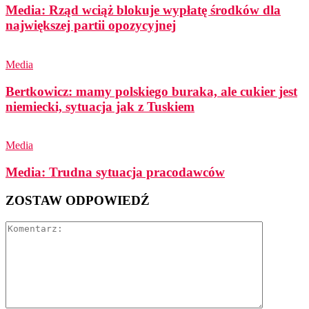
Media: Rząd wciąż blokuje wypłatę środków dla
największej partii opozycyjnej
Media
Bertkowicz: mamy polskiego buraka, ale cukier jest
niemiecki, sytuacja jak z Tuskiem
Media
Media: Trudna sytuacja pracodawców
ZOSTAW ODPOWIEDŹ