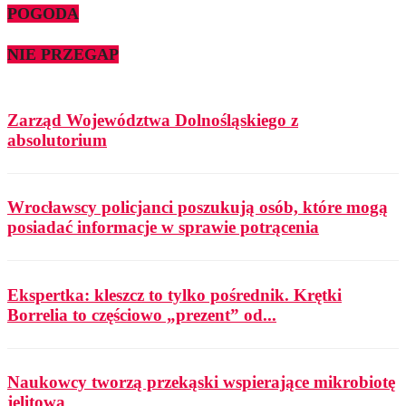
POGODA
NIE PRZEGAP
Zarząd Województwa Dolnośląskiego z
absolutorium
Wrocławscy policjanci poszukują osób, które mogą
posiadać informacje w sprawie potrącenia
Ekspertka: kleszcz to tylko pośrednik. Krętki
Borrelia to częściowo „prezent” od...
Naukowcy tworzą przekąski wspierające mikrobiotę
jelitową