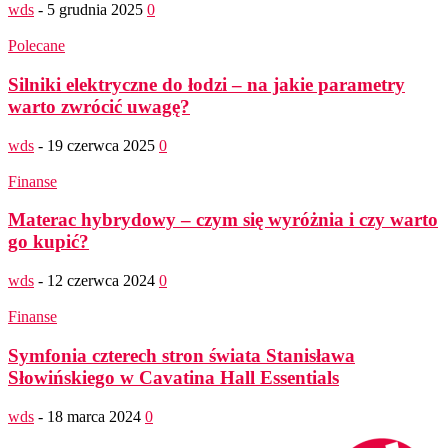
wds
-
5 grudnia 2025
0
Polecane
Silniki elektryczne do łodzi – na jakie parametry
warto zwrócić uwagę?
wds
-
19 czerwca 2025
0
Finanse
Materac hybrydowy – czym się wyróżnia i czy warto
go kupić?
wds
-
12 czerwca 2024
0
Finanse
Symfonia czterech stron świata Stanisława
Słowińskiego w Cavatina Hall Essentials
wds
-
18 marca 2024
0