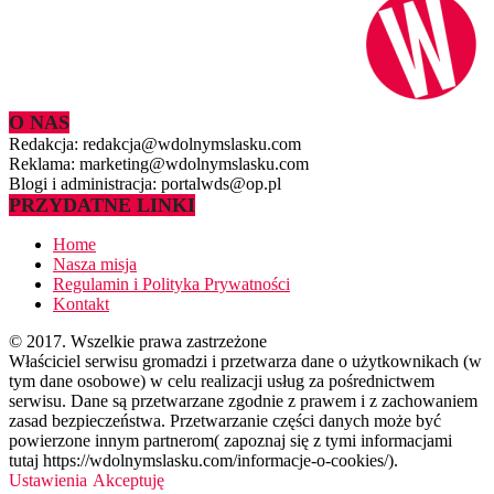
O NAS
Redakcja: redakcja@wdolnymslasku.com
Reklama: marketing@wdolnymslasku.com
Blogi i administracja: portalwds@op.pl
PRZYDATNE LINKI
Home
Nasza misja
Regulamin i Polityka Prywatności
Kontakt
© 2017. Wszelkie prawa zastrzeżone
Właściciel serwisu gromadzi i przetwarza dane o użytkownikach (w
tym dane osobowe) w celu realizacji usług za pośrednictwem
serwisu. Dane są przetwarzane zgodnie z prawem i z zachowaniem
zasad bezpieczeństwa. Przetwarzanie części danych może być
powierzone innym partnerom( zapoznaj się z tymi informacjami
tutaj https://wdolnymslasku.com/informacje-o-cookies/).
Ustawienia
Akceptuję