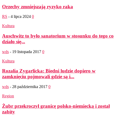
Orzechy zmniejszają ryzyko raka
RS
-
4 lipca 2024
0
Kultura
Auschwitz to było sanatorium w stosunku do tego co
działo się...
wds
-
19 listopada 2017
0
Kultura
Rozalia Zygarlicka: Biedni ludzie dopiero w
zamknięciu pojmowali gdzie są i...
wds
-
28 października 2017
0
Region
Żubr przekroczył granicę polsko-niemiecką i został
zabity