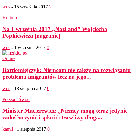
wds
-
15 września 2017
2
Kultura
Na 1 września 2017 „Naziland” Wojciecha
Popkiewicza [nagranie]
wds
-
1 września 2017
0
Opinie
Bartłomiejczyk: Niemcom nie zależy na rozwiązaniu
problemu imigrantów lecz na jego...
wds
-
18 sierpnia 2017
0
Polska i Świat
Minister Macierewicz: „Niemcy mogą teraz jedynie
zadośćuczynić i spłacić straszliwy dług,...
kamil
-
1 sierpnia 2017
0