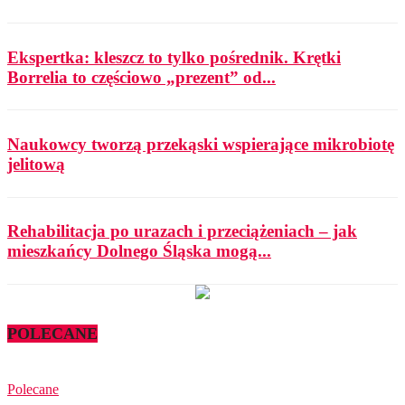
Ekspertka: kleszcz to tylko pośrednik. Krętki
Borrelia to częściowo „prezent” od...
Naukowcy tworzą przekąski wspierające mikrobiotę
jelitową
Rehabilitacja po urazach i przeciążeniach – jak
mieszkańcy Dolnego Śląska mogą...
POLECANE
Polecane