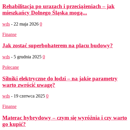
Rehabilitacja po urazach i przeciążeniach – jak
mieszkańcy Dolnego Śląska mogą...
wds
-
22 maja 2026
0
Finanse
Jak zostać superbohaterem na placu budowy?
wds
-
5 grudnia 2025
0
Polecane
Silniki elektryczne do łodzi – na jakie parametry
warto zwrócić uwagę?
wds
-
19 czerwca 2025
0
Finanse
Materac hybrydowy – czym się wyróżnia i czy warto
go kupić?