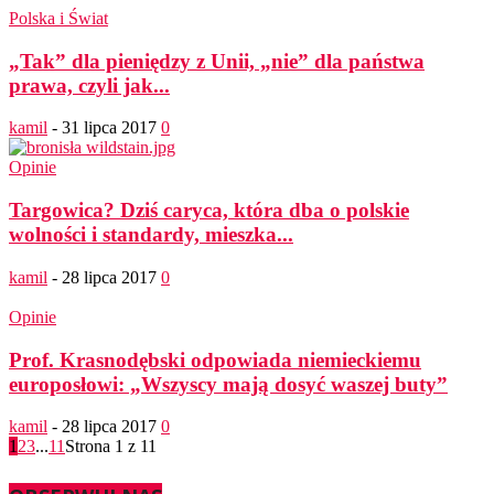
Polska i Świat
„Tak” dla pieniędzy z Unii, „nie” dla państwa
prawa, czyli jak...
kamil
-
31 lipca 2017
0
Opinie
Targowica? Dziś caryca, która dba o polskie
wolności i standardy, mieszka...
kamil
-
28 lipca 2017
0
Opinie
Prof. Krasnodębski odpowiada niemieckiemu
europosłowi: „Wszyscy mają dosyć waszej buty”
kamil
-
28 lipca 2017
0
1
2
3
...
11
Strona 1 z 11