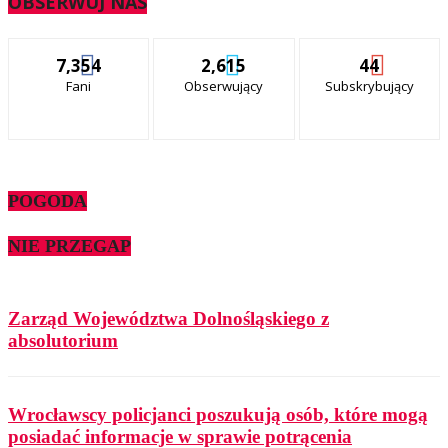
OBSERWUJ NAS
7,354
2,615
44
Fani
Obserwujący
Subskrybujący
POGODA
NIE PRZEGAP
Zarząd Województwa Dolnośląskiego z
absolutorium
Wrocławscy policjanci poszukują osób, które mogą
posiadać informacje w sprawie potrącenia