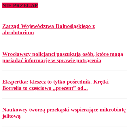
NIE PRZEGAP
Zarząd Województwa Dolnośląskiego z
absolutorium
Wrocławscy policjanci poszukują osób, które mogą
posiadać informacje w sprawie potrącenia
Ekspertka: kleszcz to tylko pośrednik. Krętki
Borrelia to częściowo „prezent” od...
Naukowcy tworzą przekąski wspierające mikrobiotę
jelitową