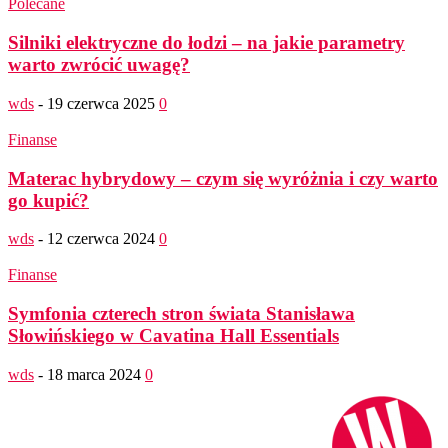
Polecane
Silniki elektryczne do łodzi – na jakie parametry
warto zwrócić uwagę?
wds
-
19 czerwca 2025
0
Finanse
Materac hybrydowy – czym się wyróżnia i czy warto
go kupić?
wds
-
12 czerwca 2024
0
Finanse
Symfonia czterech stron świata Stanisława
Słowińskiego w Cavatina Hall Essentials
wds
-
18 marca 2024
0