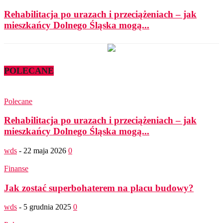
Rehabilitacja po urazach i przeciążeniach – jak
mieszkańcy Dolnego Śląska mogą...
POLECANE
Polecane
Rehabilitacja po urazach i przeciążeniach – jak
mieszkańcy Dolnego Śląska mogą...
wds
-
22 maja 2026
0
Finanse
Jak zostać superbohaterem na placu budowy?
wds
-
5 grudnia 2025
0