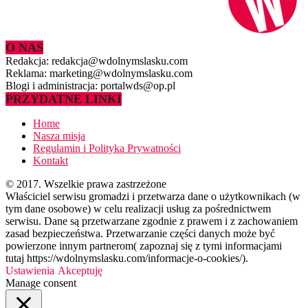
O NAS
Redakcja: redakcja@wdolnymslasku.com
Reklama: marketing@wdolnymslasku.com
Blogi i administracja: portalwds@op.pl
PRZYDATNE LINKI
Home
Nasza misja
Regulamin i Polityka Prywatności
Kontakt
© 2017. Wszelkie prawa zastrzeżone
Właściciel serwisu gromadzi i przetwarza dane o użytkownikach (w
tym dane osobowe) w celu realizacji usług za pośrednictwem
serwisu. Dane są przetwarzane zgodnie z prawem i z zachowaniem
zasad bezpieczeństwa. Przetwarzanie części danych może być
powierzone innym partnerom( zapoznaj się z tymi informacjami
tutaj https://wdolnymslasku.com/informacje-o-cookies/).
Ustawienia
Akceptuję
Manage consent