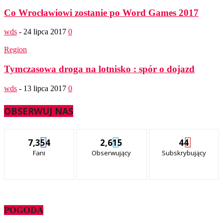
Co Wrocławiowi zostanie po Word Games 2017
wds
-
24 lipca 2017
0
Region
Tymczasowa droga na lotnisko : spór o dojazd
wds
-
13 lipca 2017
0
OBSERWUJ NAS
7,354
2,615
44
Fani
Obserwujący
Subskrybujący
POGODA