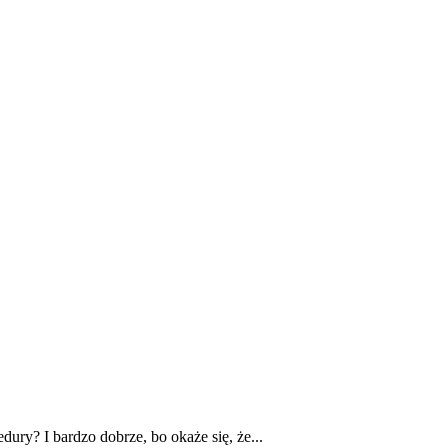
E
ZDROWIE
CIEKAWOSTKI
WIĘCEJ
ury? I bardzo dobrze, bo okaże się, że...