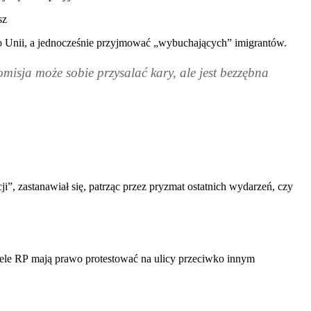
sz
o Unii, a jednocześnie przyjmować „wybuchających” imigrantów.
misja może sobie przysalać kary, ale jest bezzębna
cji”, zastanawiał się, patrząc przez pryzmat ostatnich wydarzeń, czy
tele
RP
mają prawo protestować na ulicy przeciwko innym