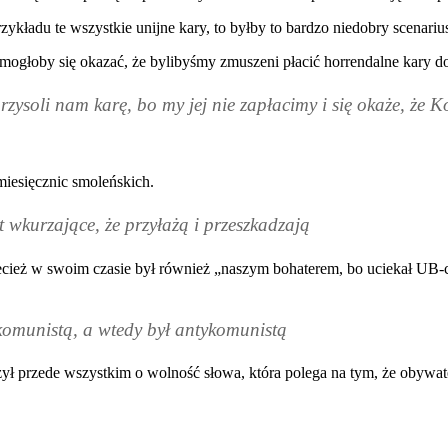
zykładu te wszystkie unijne kary, to byłby to bardzo niedobry scenariu
ogłoby się okazać, że bylibyśmy zmuszeni płacić horrendalne kary d
ysoli nam karę, bo my jej nie zapłacimy i się okaże, że Ko
miesięcznic smoleńskich.
st wkurzające, że przyłażą i przeszkadzają
zecież w swoim czasie był również „naszym bohaterem, bo uciekał
UB
-
okomunistą, a wtedy był antykomunistą
ył przede wszystkim o wolność słowa, która polega na tym, że obywa