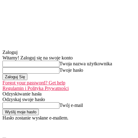
Zaloguj
Witamy! Zaloguj się na swoje konto
Twoja nazwa użytkownika
Twoje hasło
Forgot your password? Get help
Regulamin i Polityka Prywatności
Odzyskiwanie hasła
Odzyskaj swoje hasło
Twój e-mail
Hasło zostanie wysłane e-mailem.
Home
Nasza misja
piątek, 7 sierpnia 2026
Zaloguj się / Dołącz