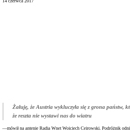
14 czerwca 2017
Żałuję, że Austria wykluczyła się z grona państw, k
że reszta nie wystawi nas do wiatru
—mówił na antenie Radia Wnet Wojciech Cejrowski. Podróżnik odnió