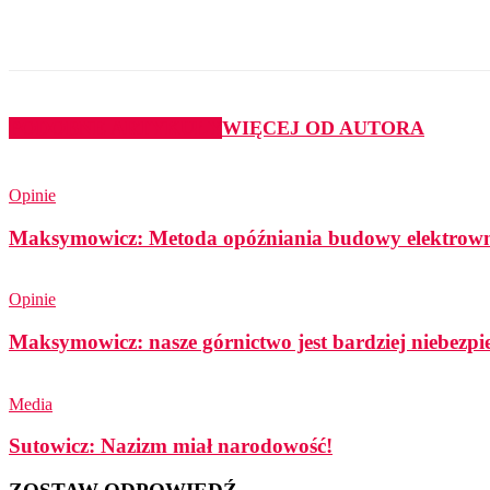
Udział
PODOBNE ARTYKUŁY
WIĘCEJ OD AUTORA
Opinie
Maksymowicz: Metoda opóźniania budowy elektrown
Opinie
Maksymowicz: nasze górnictwo jest bardziej niebezpie
Media
Sutowicz: Nazizm miał narodowość!