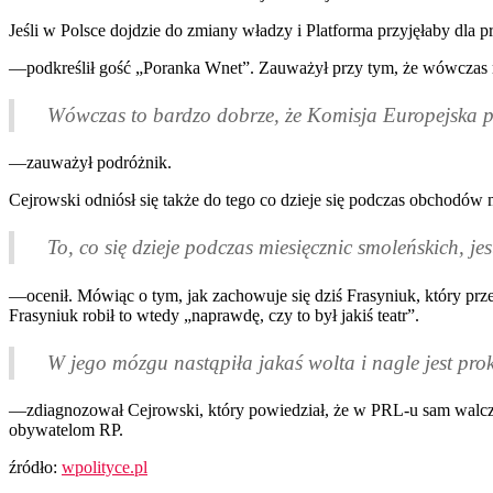
Jeśli w Polsce dojdzie do zmiany władzy i Platforma przyjęłaby dla pr
—podkreślił gość „Poranka Wnet”. Zauważył przy tym, że wówczas m
Wówczas to bardzo dobrze, że Komisja Europejska prz
—zauważył podróżnik.
Cejrowski odniósł się także do tego co dzieje się podczas obchodów 
To, co się dzieje podczas miesięcznic smoleńskich, je
—ocenił. Mówiąc o tym, jak zachowuje się dziś Frasyniuk, który pr
Frasyniuk robił to wtedy „naprawdę, czy to był jakiś teatr”.
W jego mózgu nastąpiła jakaś wolta i nagle jest pr
—zdiagnozował Cejrowski, który powiedział, że w
PRL
-u sam walcz
obywatelom
RP
.
źródło:
wpolityce.pl