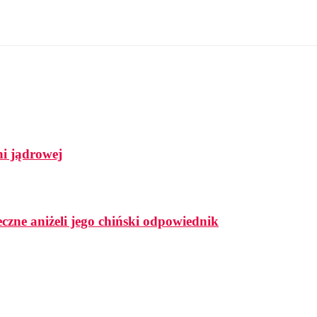
i jądrowej
czne aniżeli jego chiński odpowiednik