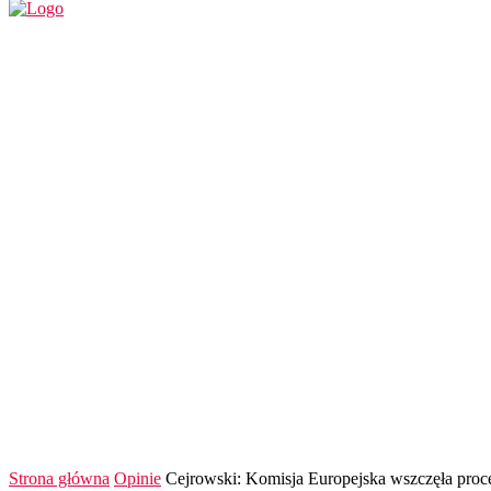
REGION
POLSKA I ŚWIAT
KULTURA
FINANS
Strona główna
Opinie
Cejrowski: Komisja Europejska wszczęła proced