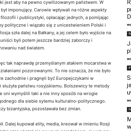
R
ski jest aby na pewno cywilizowanym państwem. W
p
 był imponujący. Carowie wpływali na różne aspekty
D
filozofii i publicystyki, opłacając jednych, a pomijając
 polityczne i wiązało się z unicestwieniem Polski i
w
ja szła dalej na Bałkany, a jej celem było wyjście na
F
iści byli potem jeszcze bardziej zaborczy i
J
nowaniu nad światem.
p
w
więc tak naprawdę przemyślanym atakiem mocarstwa w
P
działaniami pozorowanymi. To nie oznacza, że nie było
S
icze zachodnie i pragnęli być Europejczykami w
j
ań służyła państwu rosyjskiemu. Bolszewicy te metody
u
 nie oni wymyślili taki a nie inny sposób na wrogie
w
ogodnego dla siebie sytemu kulturalno-politycznego.
 czy bizantyjska, pozostawała bez zmian.
F
M
ł. Dalej kupował elity, media, kreował w imieniu Rosji
w