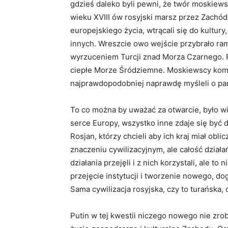
gdzieś daleko byli pewni, że twór moskiew
wieku XVIII ów rosyjski marsz przez Zachód
europejskiego życia, wtrącali się do kultury, 
innych. Wreszcie owo wejście przybrało ramy
wyrzuceniem Turcji znad Morza Czarnego. Ros
ciepłe Morze Śródziemne. Moskiewscy komun
najprawdopodobniej naprawdę myśleli o pa
To co można by uważać za otwarcie, było 
serce Europy, wszystko inne zdaje się być 
Rosjan, którzy chcieli aby ich kraj miał obl
znaczeniu cywilizacyjnym, ale całość dział
działania przejęli i z nich korzystali, ale to
przejęcie instytucji i tworzenie nowego, d
Sama cywilizacja rosyjska, czy to turańska,
Putin w tej kwestii niczego nowego nie zrobi