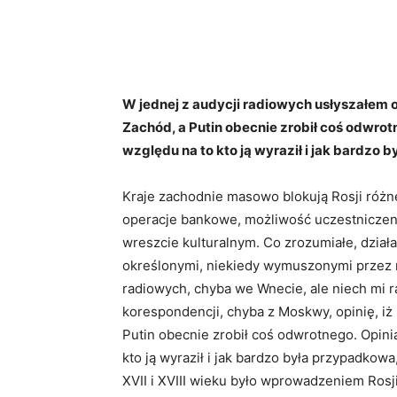
W jednej z audycji radiowych usłyszałem opi
Zachód, a Putin obecnie zrobił coś odwrotn
względu na to kto ją wyraził i jak bardzo
Kraje zachodnie masowo blokują Rosji różne
operacje bankowe, możliwość uczestnicze
wreszcie kulturalnym. Co zrozumiałe, działan
określonymi, niekiedy wymuszonymi przez r
radiowych, chyba we Wnecie, ale niech mi ra
korespondencji, chyba z Moskwy, opinię, iż 
Putin obecnie zrobił coś odwrotnego. Opinia
kto ją wyraził i jak bardzo była przypadkow
XVII i XVIII wieku było wprowadzeniem Rosj