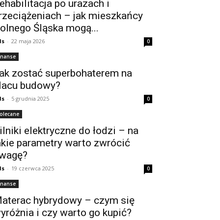
ehabilitacja po urazach i
rzeciążeniach – jak mieszkańcy
olnego Śląska mogą...
ds
-
22 maja 2026
0
inanse
ak zostać superbohaterem na
lacu budowy?
ds
-
5 grudnia 2025
0
olecane
ilniki elektryczne do łodzi – na
akie parametry warto zwrócić
wagę?
ds
-
19 czerwca 2025
0
inanse
aterac hybrydowy – czym się
yróżnia i czy warto go kupić?