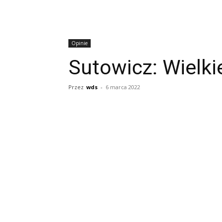
Opinie
Sutowicz: Wielki
Przez
wds
-
6 marca 2022