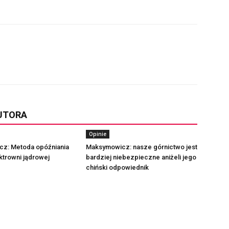
AUTORA
Opinie
z: Metoda opóźniania
Maksymowicz: nasze górnictwo jest
ktrowni jądrowej
bardziej niebezpieczne aniżeli jego
chiński odpowiednik