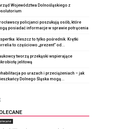
arząd Województwa Dolnośląskiego z
bsolutorium
ocławscy policjanci poszukują osób, które
ogą posiadać informacje w sprawie potrącenia
spertka: kleszcz to tylko pośrednik. Krętki
rrelia to częściowo „prezent” od...
aukowcy tworzą przekąski wspierające
krobiotę jelitową
habilitacja po urazach i przeciążeniach – jak
ieszkańcy Dolnego Śląska mogą...
OLECANE
olecane