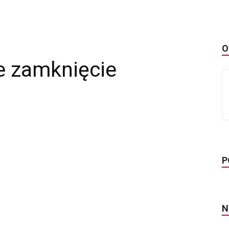
O
e zamknięcie
P
N