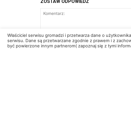
ZOSTAW ODPOWIEDŹ
Właściciel serwisu gromadzi i przetwarza dane o użytkownik
serwisu. Dane są przetwarzane zgodnie z prawem i z zach
być powierzone innym partnerom( zapoznaj się z tymi inform
Zapisz moje nazwisko, adres e-mail i stronę
skomentuję.