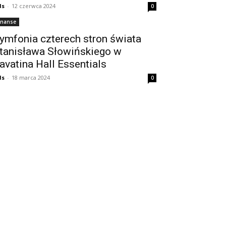
ds
-
12 czerwca 2024
0
inanse
ymfonia czterech stron świata
tanisława Słowińskiego w
avatina Hall Essentials
ds
-
18 marca 2024
0