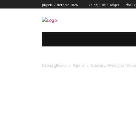
Home
piątek, 7 sierpnia 2026
Zaloguj się / Dołącz
REGION
POLSKA I ŚWIAT
KULT
Strona główna
Opinie
Sutowicz: Wielkie zamknię