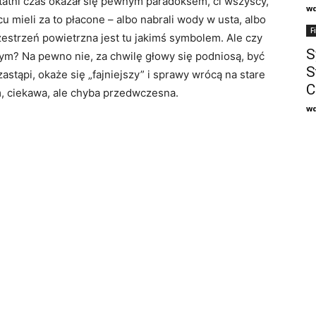
tatni czas okazał się pewnym paradoksem, ci wszyscy,
w
u mieli za to płacone – albo nabrali wody w usta, albo
F
rzestrzeń powietrzna jest tu jakimś symbolem. Ale czy
S
ym? Na pewno nie, za chwilę głowy się podniosą, być
S
zastąpi, okaże się „fajniejszy” i sprawy wrócą na stare
C
m, ciekawa, ale chyba przedwczesna.
w