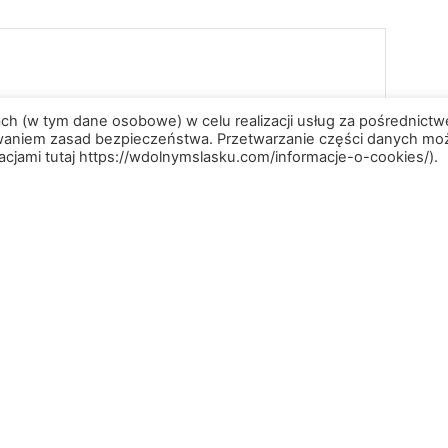
ach (w tym dane osobowe) w celu realizacji usług za pośrednict
owaniem zasad bezpieczeństwa. Przetwarzanie części danych mo
acjami tutaj https://wdolnymslasku.com/informacje-o-cookies/).
 internetową w tej przeglądarce na następny raz, gdy