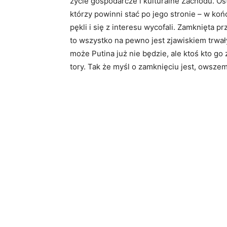
życie gospodarcze i kulturalne Zachodu. Os
którzy powinni stać po jego stronie – w końc
pękli i się z interesu wycofali. Zamknięta p
to wszystko na pewno jest zjawiskiem trwał
może Putina już nie będzie, ale ktoś kto go 
tory. Tak że myśl o zamknięciu jest, owsze