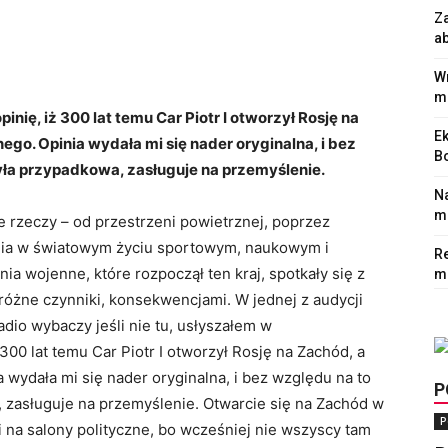
Z
a
Wr
m
nię, iż 300 lat temu Car Piotr I otworzył Rosję na
Ek
ego. Opinia wydała mi się nader oryginalna, i bez
Bo
 była przypadkowa, zasługuje na przemyślenie.
N
mi
 rzeczy – od przestrzeni powietrznej, poprzez
nia w światowym życiu sportowym, naukowym i
Re
ia wojenne, które rozpoczął ten kraj, spotkały się z
m
óżne czynniki, konsekwencjami. W jednej z audycji
dio wybaczy jeśli nie tu, usłyszałem w
300 lat temu Car Piotr I otworzył Rosję na Zachód, a
 wydała mi się nader oryginalna, i bez względu na to
P
a, zasługuje na przemyślenie. Otwarcie się na Zachód w
P
i na salony polityczne, bo wcześniej nie wszyscy tam