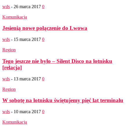
wds
-
26 marca 2017
0
Komunikacja
Jesienią nowe połączenie do Lwowa
wds
-
15 marca 2017
0
Region
Tego jeszcze nie było – Silent Disco na lotnisku
[relacja]
wds
-
13 marca 2017
0
Region
W sobotę na lotnisku świętujemy pięć lat terminalu
wds
-
10 marca 2017
0
Komunikacja