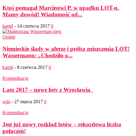
Ktoś pomagał Marcinowi P. w upadku LOT-u.
Mamy dowód! Wiadomość od...
kamil
-
14 czerwca 2017
0
Opinie
Niemieckie ślady w aferze i próba zniszczenia LOT!
Wassermann: „Chodziło o...
kamil
-
8 czerwca 2017
0
Komunikacja
Lato 2017 – nowe loty z Wrocławia
wds
-
27 marca 2017
0
Komunikacja
Jest już nowy rozkład lotów – rekordowa liczba
połączeń!