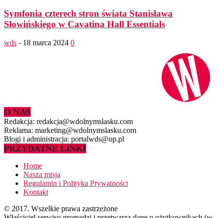
Symfonia czterech stron świata Stanisława
Słowińskiego w Cavatina Hall Essentials
wds
-
18 marca 2024
0
O NAS
Redakcja: redakcja@wdolnymslasku.com
Reklama: marketing@wdolnymslasku.com
Blogi i administracja: portalwds@op.pl
PRZYDATNE LINKI
Home
Nasza misja
Regulamin i Polityka Prywatności
Kontakt
© 2017. Wszelkie prawa zastrzeżone
Właściciel serwisu gromadzi i przetwarza dane o użytkownikach (w