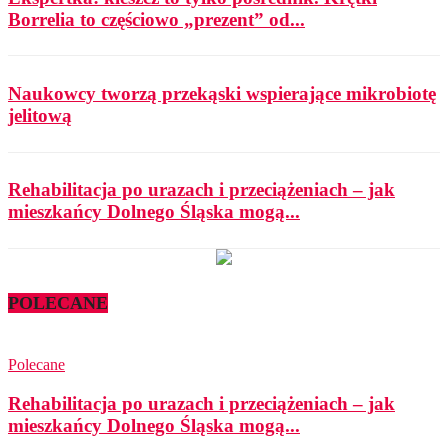
Borrelia to częściowo „prezent” od...
Naukowcy tworzą przekąski wspierające mikrobiotę
jelitową
Rehabilitacja po urazach i przeciążeniach – jak
mieszkańcy Dolnego Śląska mogą...
POLECANE
Polecane
Rehabilitacja po urazach i przeciążeniach – jak
mieszkańcy Dolnego Śląska mogą...