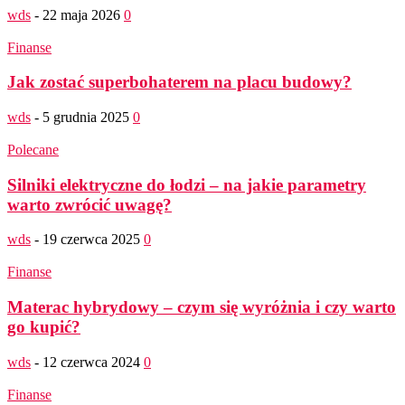
wds
-
22 maja 2026
0
Finanse
Jak zostać superbohaterem na placu budowy?
wds
-
5 grudnia 2025
0
Polecane
Silniki elektryczne do łodzi – na jakie parametry
warto zwrócić uwagę?
wds
-
19 czerwca 2025
0
Finanse
Materac hybrydowy – czym się wyróżnia i czy warto
go kupić?
wds
-
12 czerwca 2024
0
Finanse