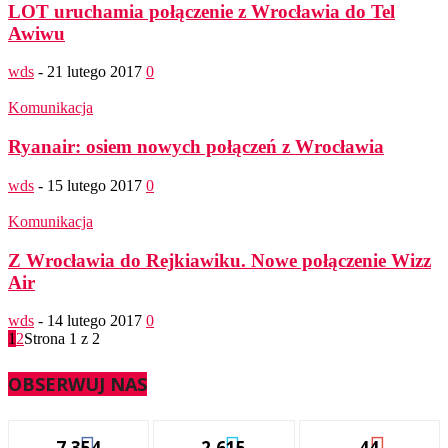
LOT uruchamia połączenie z Wrocławia do Tel
Awiwu
wds
-
21 lutego 2017
0
Komunikacja
Ryanair: osiem nowych połączeń z Wrocławia
wds
-
15 lutego 2017
0
Komunikacja
Z Wrocławia do Rejkiawiku. Nowe połączenie Wizz
Air
wds
-
14 lutego 2017
0
1
2
Strona 1 z 2
OBSERWUJ NAS
7,354
2,615
44