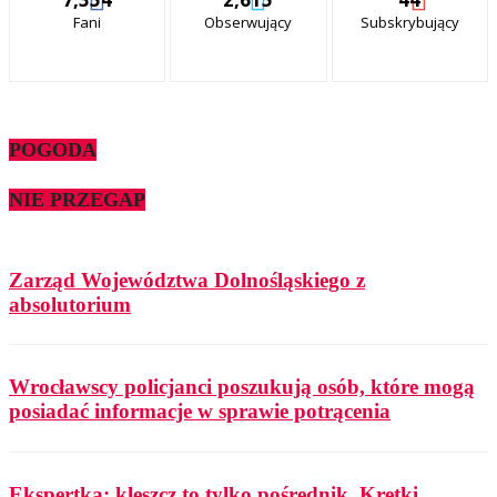
Fani
Obserwujący
Subskrybujący
POGODA
NIE PRZEGAP
Zarząd Województwa Dolnośląskiego z
absolutorium
Wrocławscy policjanci poszukują osób, które mogą
posiadać informacje w sprawie potrącenia
Ekspertka: kleszcz to tylko pośrednik. Krętki