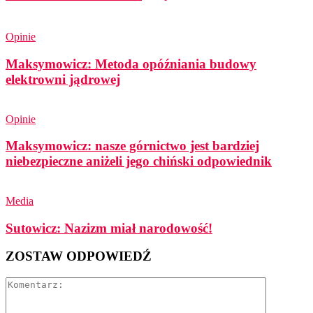
Opinie
Maksymowicz: Metoda opóźniania budowy
elektrowni jądrowej
Opinie
Maksymowicz: nasze górnictwo jest bardziej
niebezpieczne aniżeli jego chiński odpowiednik
Media
Sutowicz: Nazizm miał narodowość!
ZOSTAW ODPOWIEDŹ