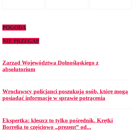
POGODA
NIE PRZEGAP
Zarząd Województwa Dolnośląskiego z
absolutorium
Wrocławscy policjanci poszukują osób, które mogą
posiadać informacje w sprawie potrącenia
Ekspertka: kleszcz to tylko pośrednik. Krętki
Borrelia to częściowo „prezent” od...