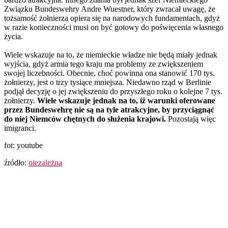
Związku Bundeswehry Andre Wuestner, który zwracał uwagę, że
tożsamość żołnierza opiera się na narodowych fundamentach, gdyż
w razie konieczności musi on być gotowy do poświęcenia własnego
życia.
Wiele wskazuje na to, że niemieckie władze nie będą miały jednak
wyjścia, gdyż armia tego kraju ma problemy ze zwiększeniem
swojej liczebności. Obecnie, choć powinna ona stanowić 170 tys.
żołnierzy, jest o trzy tysiące mniejsza. Niedawno rząd w Berlinie
podjął decyzję o jej zwiększeniu do przyszłego roku o kolejne 7 tys.
żołnierzy.
Wiele wskazuje jednak na to, iż warunki oferowane
przez Bundeswehrę nie są na tyle atrakcyjne, by przyciągnąć
do niej Niemców chętnych do służenia krajowi.
Pozostają więc
imigranci.
fot: youtube
źródło:
niezależna