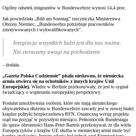
Ogólny odsetek imigrantów w Bundeswehrze wynosi 14,4 proc.
Jak powiedziała „Bild am Sonntag” rzeczniczka Ministerstwa
Obrony Niemiec, „Bundeswehra potrzebuje pracowników
zmotywowanych i wykwalifikowanych”.
Integracja wszystkich ludzi jest dla nas ważna.
Nie zwracamy uwagi na pochodzenie
– dodała.
„Gazeta Polska Codziennie” pisała niedawno, że niemiecka
armia otwiera się na ochotników z innych krajów Unii
Europejskiej.
Władze w Berlinie przekonywały, że jest to sygnał
świadczący o wspieraniu europejskiej perspektywy.
Postulat umożliwienia osobom, które nie mają niemieckiego
obywatelstwa służenia w Bundeswehrze zawarty jest w nowej białej
księdze polityki bezpieczeństwa RFN. Ostateczną wersję projektu
rząd ma przyjąć w przyszłym miesiącu. Pełnomocnik Bundestagu
do spraw obronności Hans-Peter Bartels przekonywał, że dla wielu
Europejczyków z krajów UE służba w niemieckiej armii może być
bardzo atrakcyjna. Innego zdania był jednak szef Niemieckiego