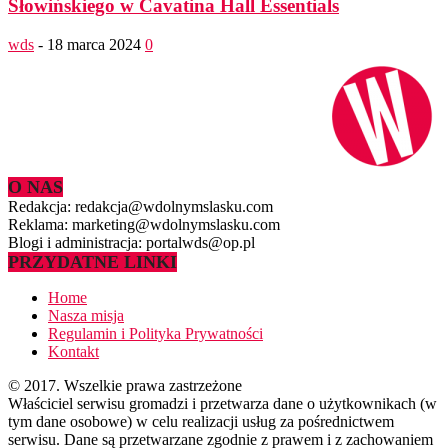
Słowińskiego w Cavatina Hall Essentials
wds
-
18 marca 2024
0
O NAS
Redakcja: redakcja@wdolnymslasku.com
Reklama: marketing@wdolnymslasku.com
Blogi i administracja: portalwds@op.pl
PRZYDATNE LINKI
Home
Nasza misja
Regulamin i Polityka Prywatności
Kontakt
© 2017. Wszelkie prawa zastrzeżone
Właściciel serwisu gromadzi i przetwarza dane o użytkownikach (w
tym dane osobowe) w celu realizacji usług za pośrednictwem
serwisu. Dane są przetwarzane zgodnie z prawem i z zachowaniem