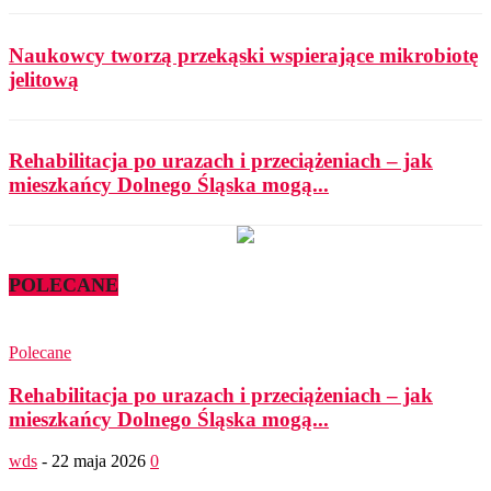
Naukowcy tworzą przekąski wspierające mikrobiotę
jelitową
Rehabilitacja po urazach i przeciążeniach – jak
mieszkańcy Dolnego Śląska mogą...
POLECANE
Polecane
Rehabilitacja po urazach i przeciążeniach – jak
mieszkańcy Dolnego Śląska mogą...
wds
-
22 maja 2026
0